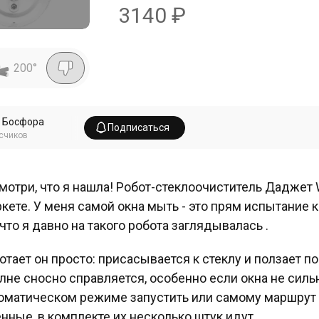
3140
₽
200
°
 Босфора
Подписаться
счиков
смотри, что я нашла! Робот-стеклоочиститель Даджет
кете. У меня самой окна мыть - это прям испытание 
 что я давно на такого робота заглядывалась .
отает он просто: присасывается к стеклу и ползает по
лне сносно справляется, особенно если окна не сил
оматическом режиме запустить или самому маршрут с
нные, в комплекте их несколько штук идут .