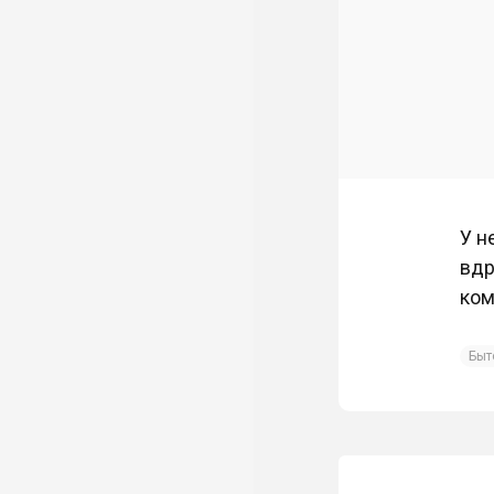
У н
вдр
ком
Быт