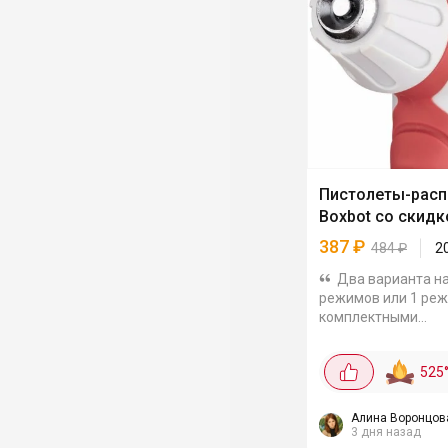
Пистолеты-расп
Boxbot со скидк
387
₽
484
₽
2
Два варианта на
режимов или 1 реж
комплектными
коннекторами. Цен
промокодом FACTO
525
режимов с коннект
387₽ Поворотная насадка
даёт 8...
Алина Воронцов
3 дня назад