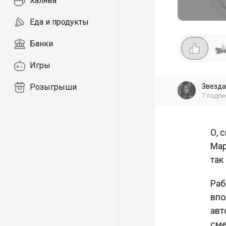
Халява
Еда и продукты
Банки
Игры
Звезда
Розыгрыши
7
подпи
О, 
Мар
так
Раб
впо
авт
сме