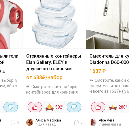
ылители
Стеклянные контейнеры
Смеситель для к
ой
Elan Gallery, ELEY и
Diadonna D60-00
другие по отличным
1637
₽
0
%
ценам
от 633₽/набор
 выбор: 8
Смотрите, какой 
им, оба с
смеситель я на нашл
Смотри , какая подборка
и всего за 1637₽ ( у
контейнеров для хранения
а 387₽ с
акция с перчиком + 
из стекла с Яндекс Маркет.
RY20. 8
Обычно такие от 250
Удобно, что их можно
°
592
°
288
°
ором –
Выдвижной излив - 
использовать не только для
посуду удобно,...
хранения, но и для готовки, и
даже для...
а
Алиса Маркова
Aloe Vera
0
0
4 дня назад
7 дней назад