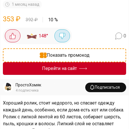
1 месяц назад
353
₽
392
₽
10
%
148
°
0
Показать промокод
Перейти на сайт
ПростоХомяк
Подписаться
4
подписчика
Хороший ролик, стоит недорого, но спасает одежду
каждый день, особенно, если дома есть кот или собака.
Ролик с липкой лентой из 60 листов, собирает шерсть,
пыль, крошки и волосы. Липкий слой не оставляет