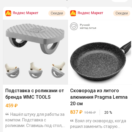
Яндекс Маркет
Яндекс Маркет
Скидки
Скидки
Подставка с роликами от
Сковорода из литого
бренда WMC TOOLS
алюминия Pragma Lemna
20 см
459
₽
837
₽
1046
₽
20
%
Нашёл штуку для работы за
компом. Подставка с
Взял эту сковороду, когда
роликами. Ставишь под стол,
решил заменить старую
кладёшь ноги. Валики
посуду. Литой алюминий,