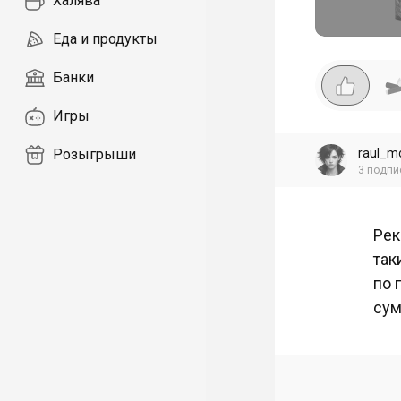
Халява
Еда и продукты
Банки
Игры
raul_m
Розыгрыши
3
подпи
Рек
так
по 
сум