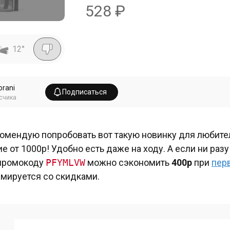
528
₽
12
°
orani
Подписаться
счика
омендую попробовать вот такую новинку для любите
ие от 1000р! Удобно есть даже на ходу. А если ни разу
промокоду
PFYMLVW
можно сэкономить
400р
при
пер
мируется со скидками.