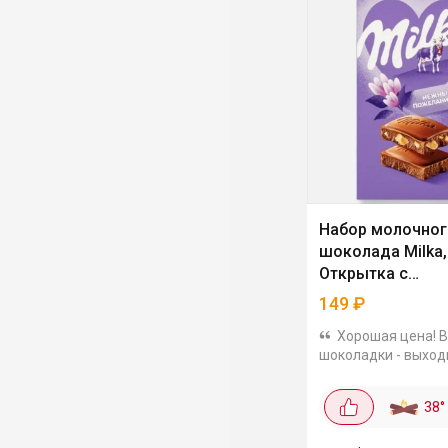
Набор молочног
шоколада Milka,
Открытка с
пожеланиями, 16
149
₽
Хорошая цена! В
шоколадки - выход
рубля каждая. Сро
годности до конца 
38
°
Не знаю везде ли т
скидка, можно про