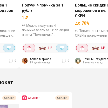
за 1
Получи 4 пончика за 1
Большие скидки 
подарок
рубль
мороженое и пел
ОКЕЙ
1
₽
до 78%
Можно получить 4
пончика всего за 1₽ по акции
иложении
Такие цены в маг
в сети "Помпончик"
Больше»
ОКЕЙ в приложении
Рассказываем как: В
которая
Еда. Проверяйте по 
приложении Т2 заходим в
ь один из
адресу. Ниже остав
11
°
14
°
раздел «Больше» - «Еда»
тов всего
выгодных товаров, 
(Купон можно получить в...
го
смогла найти
Алиса Маркова
ВечныйПохудател
0
0
19 дней назад
1 месяц назад
мокат
Самокат
Скидки
Скидки