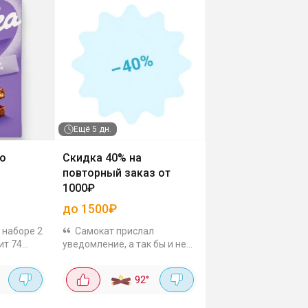
Ещё
5 дн.
о
Скидка 40% на
повторный заказ от
1000₽
0 г
до 1500₽
 наборе 2
Самокат прислал
ит 74
уведомление, а так бы и не
ки
узнал. В аккаунте уже были
августа.
заказы, скидка проходит на
92
°
акая
повторный, проверил в
верить.
корзине. Вдруг ещё кому-то