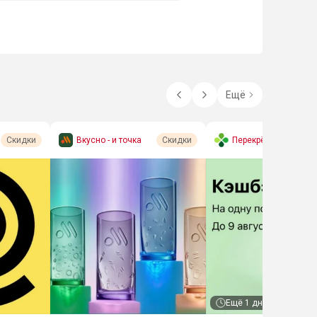
Ещё
Вкусно - и точка
Перекрёсток (экспре
Скидки
Скидки
сс-доставка)
Ещё
1 дн.