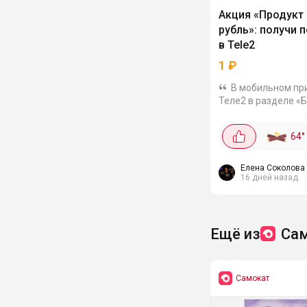
Акция «Продукт 
рубль»: получи 
в Tele2
1
₽
В мобильном пр
Теле2 в разделе «
стартовала акция, 
позволяет получит
64
°
популярных продук
за 1 рубль. Для это
необходимо...
Елена Соколова
16 дней назад
Ещё из
Са
Самокат