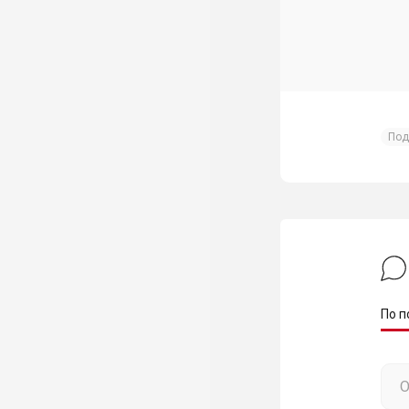
Под
По п