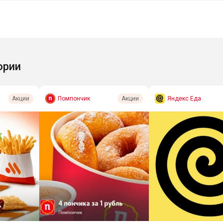
ории
Помпончик
Яндекс Еда
Акции
Акции