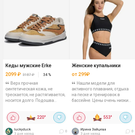
Кеды мужские Erke
Женские купальники
2099
₽
от 299₽
3187
₽
34
%
Верх прочная
Нашли модели для
синтетическая кожа, не
активного плавания, отдыха
трескается, не растягивается,
на песке и тренировок в
носится долго. Подошва
бассейне. Цены очень низкие,
резиновая, удачный выбор,
а размеры есть все. Плавки
если нужна обувь на каждый
Joss классические, 299₽.
220
°
553
°
день: и под джинсы, и...
Эластичная ткань,...
luckyduck
Ирина Зайцева
0
0
3 дня назад
3 дня назад