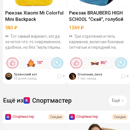
Рюкзак Xiaomi Mi Colorful
Рюкзак BRAUBERG HIGH
Mini Backpack
SCHOOL "Скай", голубой
583
₽
1369
₽
Тот самый вариант, когда
Три отделения и пять
хочется что-то современное,
карманов, включая боковые
удобное, но без "мультяшных"
сетчатые и передний на
принтов, чтобы и в школу, и на
молнии. Основное отделение
кружки, и в поход по городу. 🎒
дополнено карманом-
1K
°
86
°
Минималистичный,...
разделителем и подвесным
кармашком на молнии....
Троянский кот
Огненная_лиса
0
0
10 дней назад
1 час назад
Спортмастер
Ещё из
Ещё
Спортмастер
Спортмастер
Скидки
Скидки