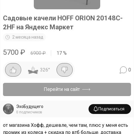
Садовые качели HOFF ORION 20148C-
2HF на Яндекс Маркет
2 месяца назад
5700
₽
6900
₽
17
%
326
°
0
Перейти на сайт
ЭхоБудущего
Подписаться
0
подписчиков
от магазина Хофф, дешевле, чем там, плюс у меня есть
промик из колеса + скидка по втб больше. доставка