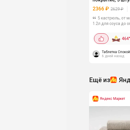
2366
₽
2629
₽
5 кастрюль, от 
1.2л для соуса до 
4.4л на суп или ком
Алюминий греет бы
464
вода закипает быс
в старых кастрюлях
яркие, в хранении...
Таблетка Споко
6 дней назад
Ещё из
Янд
Яндекс Маркет