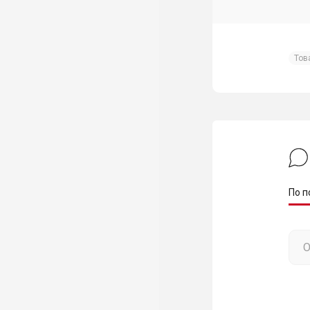
Тов
По п