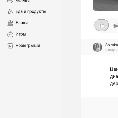
Халява
Еда и продукты
Банки
Игры
Shimka
Розыгрыши
0
подпи
Цен
диа
дер