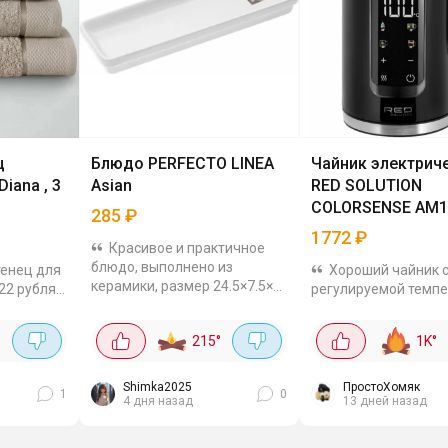
ц
Блюдо PERFECTO LINEA
Чайник электрич
iana , 3
Asian
RED SOLUTION
COLORSENSE AM1
285
₽
1772
₽
Красивое и практичное
блюдо, выполнено из
тенец для
Хороший чайник 
керамики, размер 24.5×7.5×3
622 рубля.
регулируемой темп
см. Можно использовать для
 хлопка,
нагрева. Можно выб
подачи азиатских блюд и
 30×50,
разную температуру
°
215
°
1K
°
закусок. Можно
 плотность
заваривания разных
использовать в
чая или кофе. Чайни
микроволновой...
объёмом 1.7 л, мощ
Shimka2025
ПростоХомяк
1
0
4 дня назад
13 дней назад
2000...