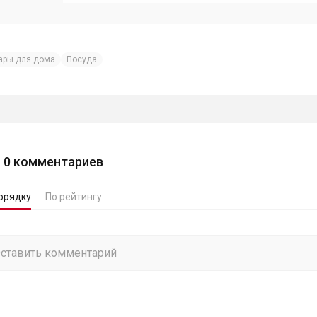
ары для дома
Посуда
0
комментариев
орядку
По рейтингу