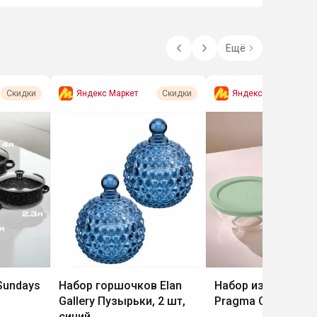
Ещё
Яндекс Маркет
Яндекс Маркет
Скидки
Скидки
Sundays
Набор горшочков Elan
Набор из 2 салатн
Gallery Пузырьки, 2 шт,
Pragma Olucla
синий