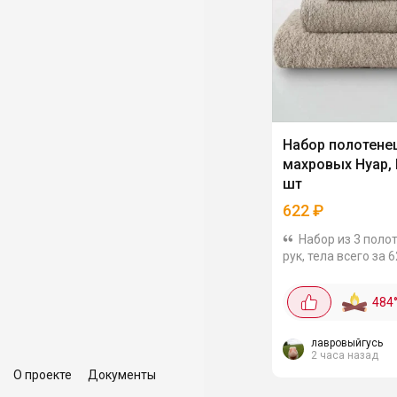
Набор полотене
махровых Нуар, D
шт
622
₽
Набор из 3 поло
рук, тела всего за 
Выполнены из 100%
размеры полотенец
484
50×90 и 70×140 см,
400 г/кв.м.
лавровыйгусь
2 часа назад
О проекте
Документы