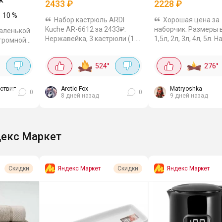
2433
₽
2228
₽
10
%
Набор кастрюль ARDI
Хорошая цена за
Kuche AR-6612 за 2433₽.
наборчик. Размеры в
маленькой
Нержавейка, 3 кастрюли (1.9,
1,5л, 2л, 3л, 4л, 5л. 
огромной
2.7, 3.6 л) и 3 стеклянные
полный – и суп свари
пот.
крышки. Капсульное дно -
картошку, и компот.
стро,
°
524
°
276
°
греется равномерно. Для
гладкая, к ней ничег
трее, чем
индукции подходит. В
прилипает, отмывает
. Цвета
посудомойку...
йствия
Arctic Fox
Matryoshka
0
0
8 дней назад
9 дней назад
екс Маркет
Яндекс Маркет
Яндекс Маркет
Скидки
Скидки