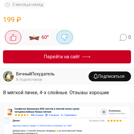
2 месяца назад
199
₽
60
°
0
Перейти на сайт
ВечныйПохудатель
Подписаться
8
подписчиков
В мягкой пачке, 4-х слойные. Отзывы хорошие