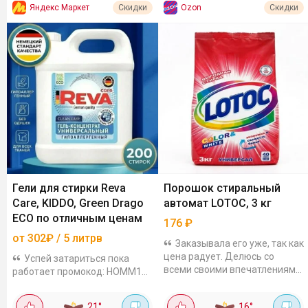
Яндекс Маркет
Ozon
Скидки
Скидки
Гели для стирки Reva
Порошок стиральный
Care, KIDDO, Green Drago
автомат LOTOC, 3 кг
ECO по отличным ценам
176
₽
от 302₽ / 5 литрв
Заказывала его уже, так как
цена радует. Делюсь со
Успей затариться пока
всеми своими впечатлениями:
работает промокод: HOMM10
Стирает отлично, причем я
-скидка 10% на гели для
закидываю всё подряд: и
стирки, работает только
21
°
16
°