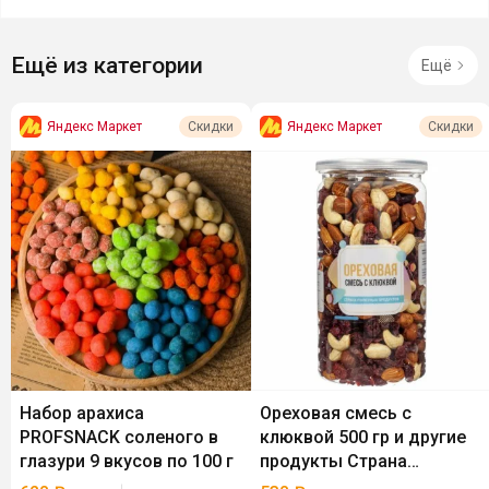
Ещё из категории
Ещё
Яндекс Маркет
Яндекс Маркет
Скидки
Скидки
Набор арахиса
Ореховая смесь с
PROFSNACK соленого в
клюквой 500 гр и другие
глазури 9 вкусов по 100 г
продукты Страна
Полезных Продуктов