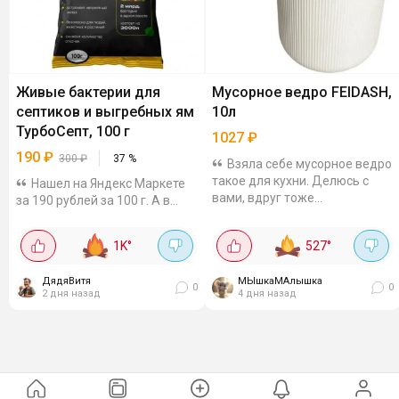
Живые бактерии для
Мусорное ведро FEIDASH,
септиков и выгребных ям
10л
ТурбоСепт, 100 г
1027
₽
190
₽
300
₽
37
%
Взяла себе мусорное ведро
такое для кухни. Делюсь с
Нашел на Яндекс Маркете
вами, вдруг тоже
за 190 рублей за 100 г. А в
заинтересует. Цена 1027₽.
других магазинах цена на эти
Стиль сканди - белое,
"чудо-бактерии" - 250-300
1K
°
527
°
рельефное, выглядит
рублей за пакетик. Там смесь
аккуратно. Крышка
и аэробных, и анаэробных
ДядяВитя
открывается...
МЫшкаМАлышка
бактерий...
0
0
2 дня назад
4 дня назад