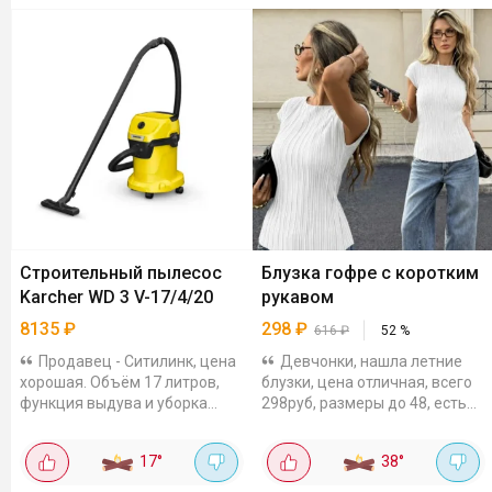
Строительный пылесос
Блузка гофре с коротким
Karcher WD 3 V-17/4/20
рукавом
8135
₽
298
₽
616
₽
52
%
Продавец - Ситилинк, цена
Девчонки, нашла летние
хорошая. Объём 17 литров,
блузки, цена отличная, всего
функция выдува и уборка
298руб, размеры до 48, есть
воды, 2 насадки.
разные расцветки, отзывы
хорошие
17
°
38
°