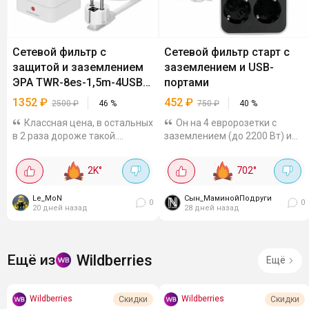
Сетевой фильтр с
Сетевой фильтр старт с
защитой и заземлением
заземлением и USB-
ЭРА TWR-8es-1,5m-4USB-
портами
W
1352
₽
452
₽
2500
₽
46
%
750
₽
40
%
Классная цена, в остальных
Он на 4 евророзетки с
в 2 раза дороже такой.
заземлением (до 2200 Вт) и
Вертикальная модель с 8
шесть USB-портов (4 Type-A и
розетками с заземлением и 4
2 Type-C) с током до 2,1 А.
2K
°
702
°
портами для зарядки
Удобно заряжать смартфоны,
позволяет подключить кучу
планшеты и наушники без
Le_MoN
Сын_МаминойПодруги
приборов. Порты...
адаптеров. Кабель 1,5 м с...
0
0
20 дней назад
28 дней назад
Wildberries
Ещё из
Ещё
Wildberries
Wildberries
Скидки
Скидки