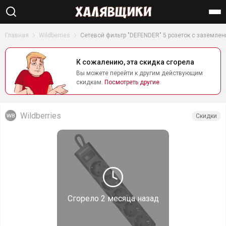
Найти
Главная
Wildberries
Сетевой фильтр "DEFENDER" 5 розеток с заземлен
К сожалению, эта скидка сгорела
Вы можете перейти к другим действующим
скидкам.
Посмотреть другие
Wildberries
Скидки
Сгорело
2 месяца назад