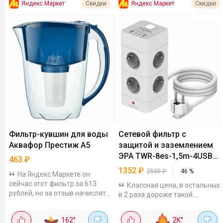
Яндекс Маркет
Яндекс Маркет
Скидки
Скидки
Фильтр-кувшин для воды
Сетевой фильтр с
Аквафор Престиж А5
защитой и заземлением
ЭРА TWR-8es-1,5m-4USB-
463
₽
W
1352
₽
2500
₽
46
%
На Яндекс Маркете он
сейчас этот фильтр за 613
Классная цена, в остальных
рублей, но за отзыв начислят
в 2 раза дороже такой.
150 баллов Плюса, которые
Вертикальная модель с 8
потратишь на следующие
розетками с заземлением и 4
162
°
2K
°
покупки. Главная фишка этой