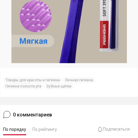
Товары для красоты и гигиены
Личная гигиена
Гигиена полости рта
Зубные щётки
0
комментариев
Подписаться
По порядку
По рейтингу