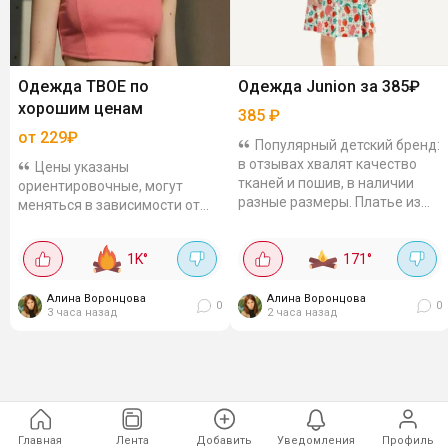
Одежда ТВОЕ по
Одежда Junion за 385₽
хорошим ценам
385
₽
от 229₽
Популярный детский бренд:
в отзывах хвалят качество
Цены указаны
тканей и пошив, в наличии
ориентировочные, могут
разные размеры. Платье из
меняться в зависимости от
поплина – лёгкое, дышащее,
цвета и размера. Топ
для тёплой погоды. Платье
короткий с рюшами на лямках
1K
°
171
°
из...
– от 229₽Самый бюджетный
вариант в подборке. Лёгкий,...
Алина Воронцова
Алина Воронцова
0
0
3 часа назад
2 часа назад
Главная
Лента
Добавить
Уведомления
Профиль