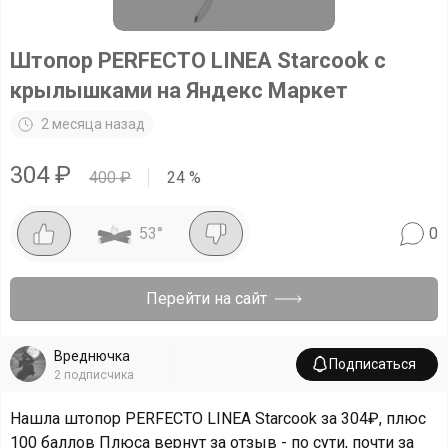
Штопор PERFECTO LINEA Starcook с
крылышками на Яндекс Маркет
2 месяца назад
304
₽
400
₽
24
%
53
°
0
Перейти на сайт
Вреднючка
Подписаться
2
подписчика
Нашла штопор PERFECTO LINEA Starcook за 304₽, плюс
100 баллов Плюса вернут за отзыв - по сути, почти за