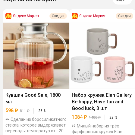
Яндекс Маркет
Яндекс Маркет
Скидки
Скидки
Кувшин Good Sale, 1800
Набор кружек Elan Gallery
мл
Be happy, Have fun and
Good luck, 3 шт
598
₽
811
₽
26
%
1084
₽
1400
₽
23
%
Сделан из боросиликатного
стекла, которое выдерживает
Милый набор из трёх
перепады температур от −20
фарфоровых кружек Elan