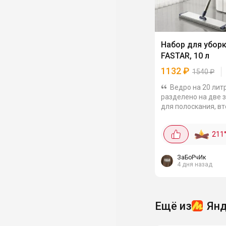
Набор для убор
FASTAR, 10 л
1132
₽
1540
₽
Ведро на 20 лит
разделено на две 
для полоскания, в
отжима. Рукоятка
регулируется по дл
211
135 см, насадка
поворачивается на
градусов -...
ЗаБоРчИк
4 дня назад
Ещё из
Янд