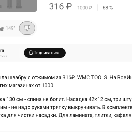
316
₽
1000
₽
68
%
149
°
era
Подписаться
счик
ла швабру с отжимом за 316₽. WMC TOOLS. На ВсеИн
гих магазинах от 1000.
ка 130 см - спина не болит. Насадка 42×12 см, три ш
им - не надо руками тряпку выкручивать. В комплект
ка для чистки насадки. Для ламината, плитки, кафеля 