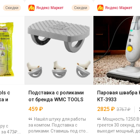
Яндекс Маркет
Яндекс Маркет
Скидки
Скидки
ls с
Подставка с роликами
Паровая швабра K
а и
от бренда WMC TOOLS
КТ-3933
459
₽
2825
₽
3767
₽
Нашёл штуку для работы
Мощность 1250 В
за компом. Подставка с
греется 30 секунд, п
ру с
роликами. Ставишь под стол,
выходит мощный, до
 за 473₽.
кладёшь ноги. Валики
грамм в минуту. Рез
что очень