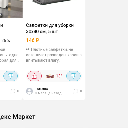
ки
Салфетки для уборки
30х40 см, 5 шт
146
₽
26
%
ров
Плотные салфетки, не
зоны: одна
оставляют разводов, хорошо
торая для
впитывают влагу.
ине до
°
13
°
 360
Татьяна
0
0
3 месяца назад
екс Маркет