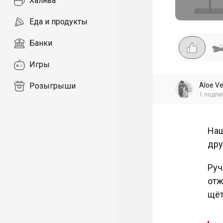
Халява
Еда и продукты
Банки
Игры
Aloe V
Розыгрыши
1
подпи
Наш
дру
Руч
отж
щёт