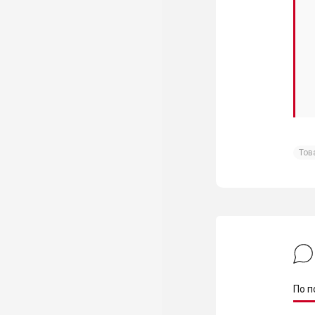
Тов
По п