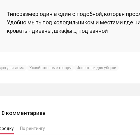
Типоразмер один в один с подобной, которая просл
Удобно мыть под холодильником и местами где ни
кровать - диваны, шкафы..., под ванной
ары для дома
Хозяйственные товары
Инвентарь для уборки
0
комментариев
орядку
По рейтингу