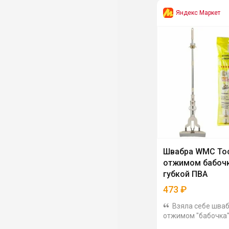
Яндекс Маркет
Швабра WMC Too
отжимом бабочк
губкой ПВА
473
₽
Взяла себе шваб
отжимом "бабочка"
(подруга хвалила, 