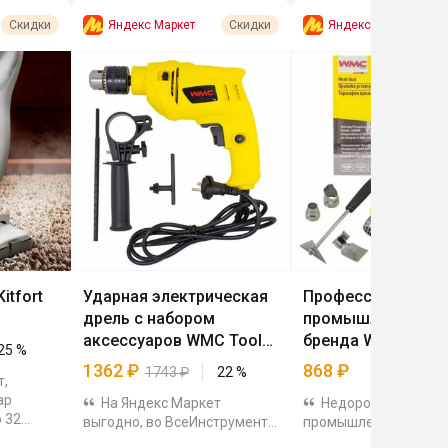
Яндекс Маркет
Яндекс Маркет
Скидки
Скидки
itfort
Ударная электрическая
Профессиональн
дрель с набором
промышленный фе
аксессуаров WMC Tools
бренда WMC Tools
25
%
WMC-Z1J-DH31-13
1362
₽
868
₽
1743
₽
22
%
т,
ар
На Яндекс Маркет
Недорогой
 32
выгодно, во ВсеИнструменты
промышленный фен
ервуар
она стоит 1743 р. Мощность
Tools + комплект наса