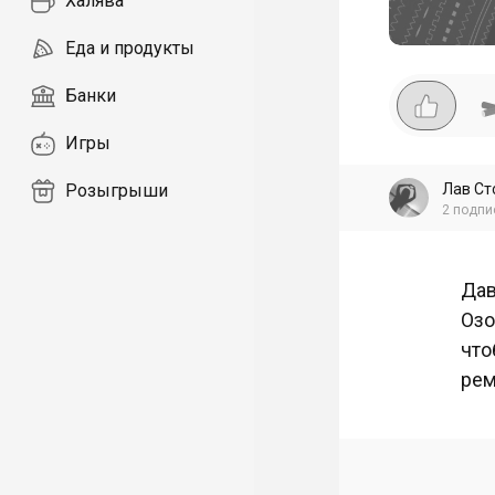
Халява
Еда и продукты
Банки
Игры
Лав Ст
Розыгрыши
2
подпи
Дав
Озо
что
рем