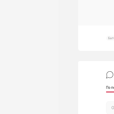
Быт
По п