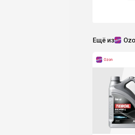
Ещё из
Oz
Ozon