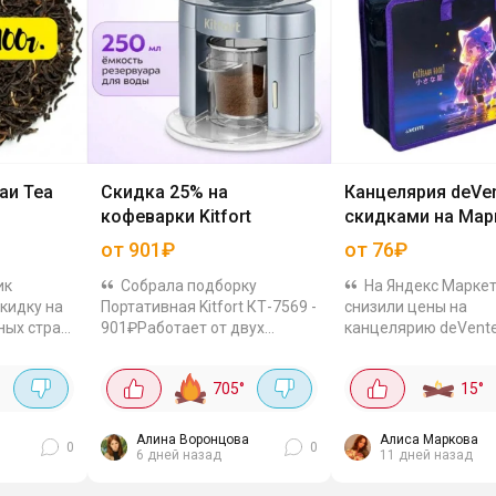
аи Tea
Скидка 25% на
Канцелярия deVen
кофеварки Kitfort
скидками на Мар
от 901₽
от 76₽
ик
Собрала подборку
На Яндекс Маркет
кидку на
Портативная Kitfort КТ-7569 -
снизили цены на
ных стран,
901₽Работает от двух
канцелярию deVente
батареек AAA, так что кофе
для школы: бутылки,
можно сварить даже там,
маркеры, клей - цен
705
°
15
°
я,
где нет розетки – на даче,
приятные, качество
.
рыбалке или в походе.
Успевайте закупиться
Объём...
Алина Воронцова
Алиса Маркова
0
0
6 дней назад
11 дней назад