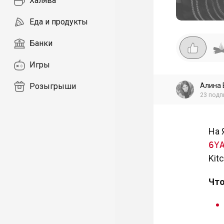
Халява
Еда и продукты
Банки
Игры
Алина 
Розыгрыши
23
подп
На 
6Y
Kit
Что