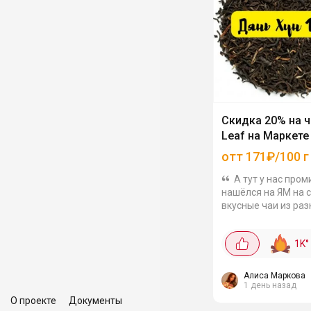
Скидка 20% на ч
Leaf на Маркете
отт 171₽/100 г
А тут у нас пром
нашёлся на ЯМ на с
вкусные чаи из раз
которую никто не
афиширует! Урожай 2025
1K
°
года, свежие листь
насыщенные вкусы
Молочный улун,...
Алиса Маркова
1 день назад
О проекте
Документы