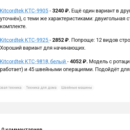
Kitcordtek KTC-9905
-
3240 ₽.
Ещё один вариант в друг
уточнён), с теми же характеристиками: двуигольная с
комплекте.
Kitcordtek KTC-9925
-
2852 ₽
. Попроще: 12 видов стро
Хороший вариант для начинающих.
Kitcordtek KTC-9818, белый
-
4052 ₽.
Модель с ротац
работает) и 45 швейными операциями. Подойдёт для
овая техника
Техника для дома
Швейные машины
0
комментариев