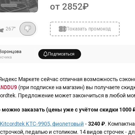
от 2852₽
267
°
Показать промокод
Воронцова
Подписаться
исчика
Яндекс Маркете сейчас отличная возможность сэкон
ANDDU9
(при подписке на магазин) вы получаете ски
cordtek. Предложение может закончиться в любой моме
 можно заказать (цены уже с учётом скидки 1000 ₽
Kitcordtek KTC-9905, фиолетовый
-
3240 ₽
. Компактн
строчкой, педалью и столиком. 14 видов строчек - дл