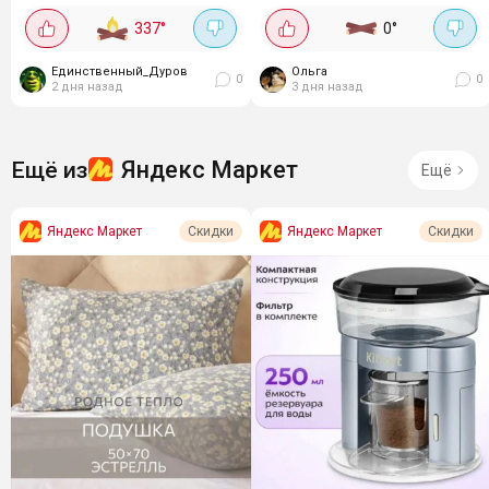
ножки из ЛДСП толщиной 16
или компьютерный. Сделан из
337
°
0
°
мм , выдерживает до 80 кг
ЛДСП 16 мм. Цвет дуб сонома,
равномерной нагрузки. В
светлый. Размеры стола
Единственный_Дуров
Ольга
сложенном виде...
0
0
2 дня назад
3 дня назад
Яндекс Маркет
Ещё из
Ещё
Яндекс Маркет
Яндекс Маркет
Скидки
Скидки