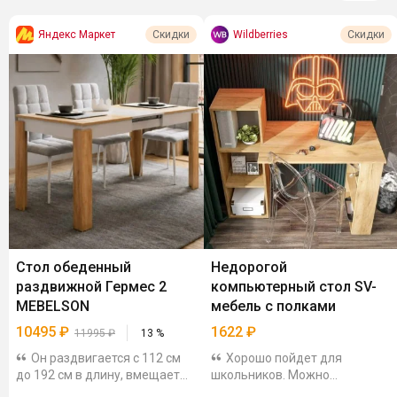
Яндекс Маркет
Wildberries
Скидки
Скидки
Стол обеденный
Недорогой
раздвижной Гермес 2
компьютерный стол SV-
MEBELSON
мебель с полками
10495
₽
1622
₽
11995
₽
13
%
Он раздвигается с 112 см
Хорошо пойдет для
до 192 см в длину, вмещает
школьников. Можно
до 12 человек. Столешница и
использовать как письменный