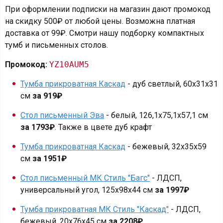
При оформлении подписки на магазин дают промокод
на скидку 500₽ от любой цены. Возможна платная
доставка от 99₽. Смотри нашу подборку компактных
тумб и письменных столов.
Промокод:
YZ10AUM5
Тумба прикроватная Каскад
- дуб светлый, 60х31х31
см
за 919₽
Стол письменный Эва
- белый, 126,1x75,1x57,1 см
за 1793₽
. Также в цвете дуб крафт
Тумба прикроватная Каскад
- бежевый, 32x35x59
см
за 1951₽
Стол письменный МК Стиль "Багс"
- ЛДСП,
универсальный угол, 125x98x44 см
за 1997₽
Тумба прикроватная МК Стиль "Каскад"
- ЛДСП,
бежевый, 20х76х45 см
за 2208₽