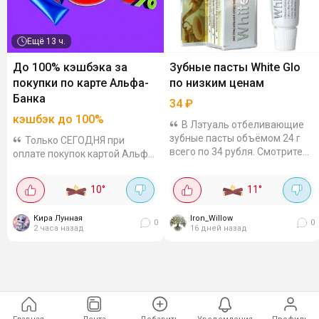
Ещё
13 ч.
До 100% кэшбэка за
Зубные пасты White Glo
покупки по карте Альфа-
по низким ценам
Банка
34
₽
кэшбэк до 100%
В Лэтуаль отбеливающие
зубные пасты объёмом 24 г
Только СЕГОДНЯ при
всего по 34 рубля. Смотрите
оплате покупок картой Альфа-
по своему адресу, в наличии
Банка можно получить
не много. В составе разные
кэшбэк до 100% от стоимости
10
°
11
°
формулы под разные
товаров. Размер кэшбэка
задачи....
зависит от результата
Кира Лунная
Iron_Willow
вращения барабана в...
0
0
2 часа назад
16 дней назад