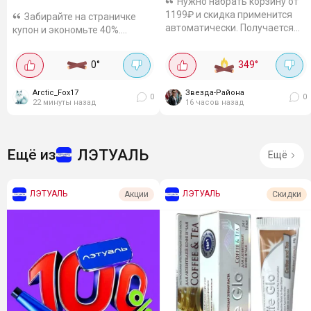
Нужно набрать корзину от
1199₽ и скидка применится
Забирайте на страничке
автоматически. Получается
купон и экономьте 40%.
выгодно! Цены с учетом
Шампуни F.A.C.T объёмом 1
акцииПродлится до 12
литр, на выбор
0
°
349
°
августа.
восстанавливающие,
увлажняющие, для объёма.
Arctic_Fox17
Звезда-Района
Цены выходят от 178 рублей,
0
0
22 минуты назад
16 часов назад
за такой...
ЛЭТУАЛЬ
Ещё из
Ещё
ЛЭТУАЛЬ
ЛЭТУАЛЬ
Акции
Скидки