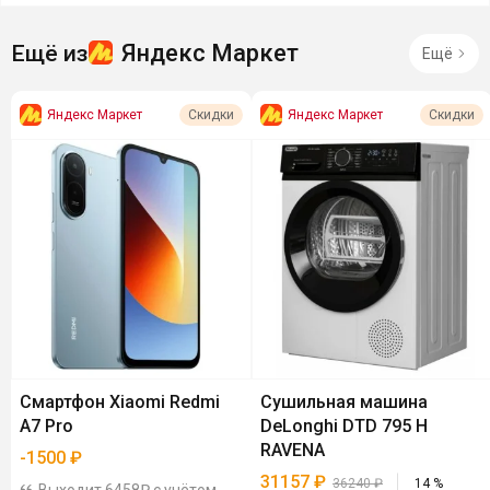
Яндекс Маркет
Ещё из
Ещё
Яндекс Маркет
Яндекс Маркет
Скидки
Скидки
Смартфон Xiaomi Redmi
Сушильная машина
A7 Pro
DeLonghi DTD 795 H
RAVENA
-
1500
₽
31157
₽
36240
₽
14
%