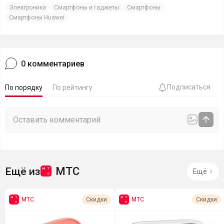
Электроника
Смартфоны и гаджеты
Смартфоны
Смартфоны Huawei
0
комментариев
Подписаться
По порядку
По рейтингу
МТС
Ещё из
Ещё
МТС
МТС
Скидки
Скидки