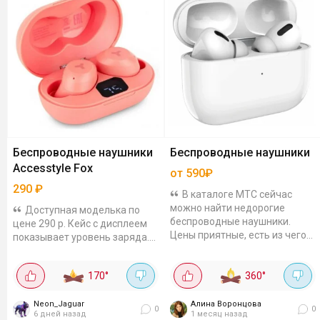
Беспроводные наушники
Беспроводные наушники
Accesstyle Fox
от 590₽
290
₽
В каталоге МТС сейчас
можно найти недорогие
Доступная моделька по
беспроводные наушники.
цене 290 р. Кейс с дисплеем
Цены приятные, есть из чего
показывает уровень заряда.
выбрать. Смотреть все
Bluetooth 5.1, радиус до 10 м.
наушники в каталоге МТС
Работают до 5 часов,
170
°
360
°
(страница может...
частотный диапазон 20-20000
Гц, сопротивление 32 Ом,...
Neon_Jaguar
Алина Воронцова
0
0
6 дней назад
1 месяц назад