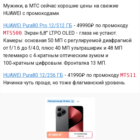
Мужики, в МТС сейчас хорошие цены на свежие
HUAWEI с промокодами.
HUAWEI Pura80 Pro 12/512 ГБ
- 49990₽ по промокоду
MTS500
. Экран 6,8″ LTPO OLED - глаза не устают.
Камеры: основная 50 МП с регулируемой диафрагмой
от f/1.6 до f/4.0, плюс 40 МП ультраширик и 48 МП
телемакро с 4‑кратным оптическим зумом и
100‑кратным цифровым. Фронталка 13 МП.
HUAWEI Pura80 12/256 ГБ
- 41990₽ по промокоду
MTS11
.
Начинка чуть проще, но тоже флагманский уровень.