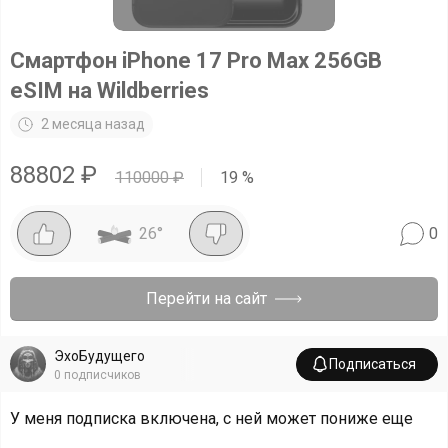
Смартфон iPhone 17 Pro Max 256GB
eSIM на Wildberries
2 месяца назад
88802
₽
110000
₽
19
%
26
°
0
Перейти на сайт
ЭхоБудущего
Подписаться
0
подписчиков
У меня подписка включена, с ней может пониже еще