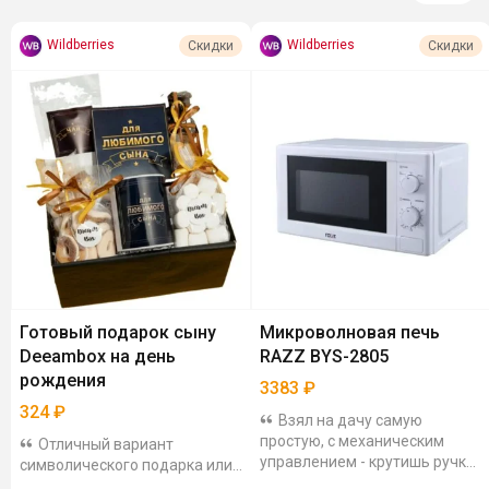
Wildberries
Wildberries
Скидки
Скидки
Готовый подарок сыну
Микроволновая печь
Deeambox на день
RAZZ BYS-2805
рождения
3383
₽
324
₽
Взял на дачу самую
простую, с механическим
Отличный вариант
управлением - крутишь ручку
символического подарка или
на нужную цифру и всё.
дополнения к основному.