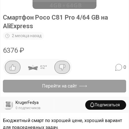
Смартфон Poco C81 Pro 4/64 GB на
AliExpress
2 месяца назад
6376
₽
52
°
0
Перейти на сайт
KrugerFedya
Подписаться
0
подписчиков
Бюджетный смарт по хорошей цене, хороший вариант
для повседневных задач.