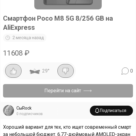
Смартфон Poco M8 5G 8/256 GB на
AliExpress
2 месяца назад
11608
₽
29
°
0
Перейти на сайт
СыRock
Подписаться
0
подписчиков
Хороший вариант для тех, кто ищет современный смарт
за небольшой бюджет. 6.77-дюймовый AMOLED-экран