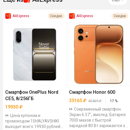
AliExpress
AliExpress
Скидки
Скидки
Смартфон OnePlus Nord
Смартфон Honor 600
CE5, 8/256ГБ
35165
₽
42469
₽
17
%
19930
₽
Современный смартфон.
Экран 6.57", амолед. Батарея
Цена купоном и
7000 махов с быстрой
промокодом 15HALYAVSHIKI
зарядкой 80 Вт заряжается за
выходит всего 19930 рублей.