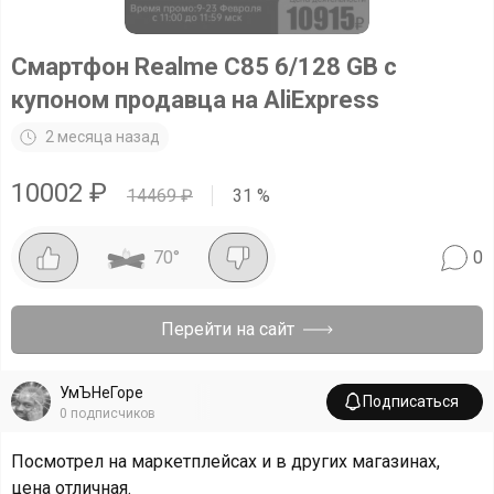
Смартфон Realme C85 6/128 GB с
купоном продавца на AliExpress
2 месяца назад
10002
₽
14469
₽
31
%
70
°
0
Перейти на сайт
УмЪНеГоре
Подписаться
0
подписчиков
Посмотрел на маркетплейсах и в других магазинах,
цена отличная.