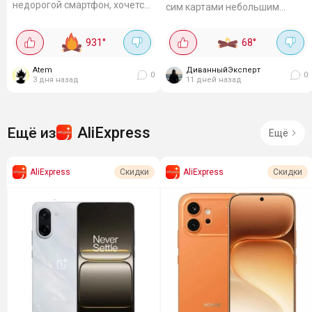
недорогой смартфон, хочется
сим картами небольшим
найти баланс между ценой,
экраном и весом меньше 200
экраном и временем работы
гр. Мне кажется можно брать
931
°
68
°
без подзарядки. 📱 Экран: 6,9
первоклашкам и детям,
дюйма, 120...
которые вечно разбивают
Atem
ДиванныйЭксперт
телефоны, не так...
0
0
3 дня назад
11 дней назад
AliExpress
Ещё из
Ещё
AliExpress
AliExpress
Скидки
Скидки