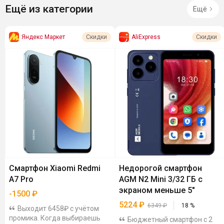
Ещё из категории
Ещё
Яндекс Маркет
AliExpress
Скидки
Скидки
Смартфон Xiaomi Redmi
Недорогой смартфон
A7 Pro
AGM N2 Mini 3/32 ГБ с
экраном меньше 5"
-
1500
₽
5224
₽
6349
₽
18
%
Выходит 6458₽ с учётом
промика. Когда выбираешь
Бюджетный смартфон с 2