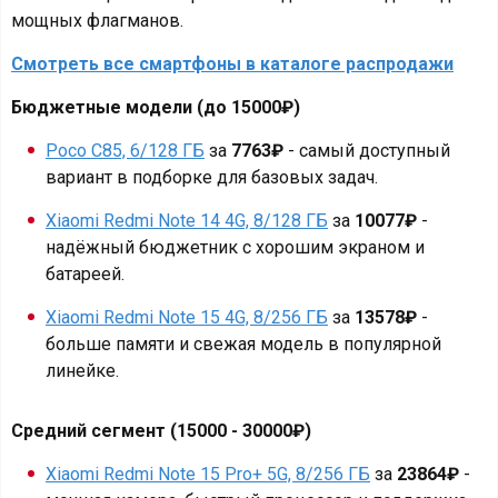
мощных флагманов.
Смотреть все смартфоны в каталоге распродажи
Бюджетные модели (до 15000₽)
Poco C85, 6/128 ГБ
за
7763₽
- самый доступный
вариант в подборке для базовых задач.
Xiaomi Redmi Note 14 4G, 8/128 ГБ
за
10077₽
-
надёжный бюджетник с хорошим экраном и
батареей.
Xiaomi Redmi Note 15 4G, 8/256 ГБ
за
13578₽
-
больше памяти и свежая модель в популярной
линейке.
Средний сегмент (15000 - 30000₽)
Xiaomi Redmi Note 15 Pro+ 5G, 8/256 ГБ
за
23864₽
-