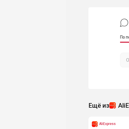
По п
Ещё из
Ali
AliExpress