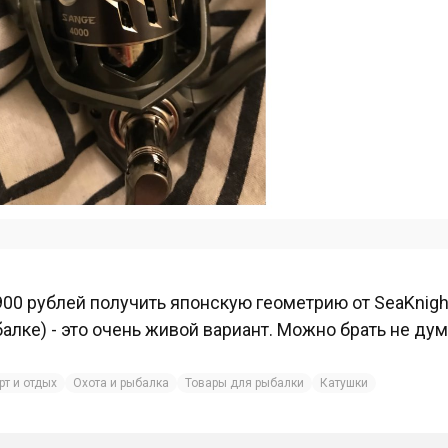
900 рублей получить японскую геометрию от SeaKnight
алке) - это очень живой вариант. Можно брать не дум
рт и отдых
Охота и рыбалка
Товары для рыбалки
Катушки