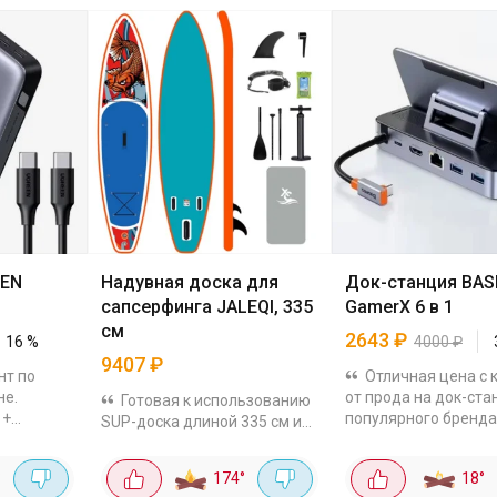
EEN
Надувная доска для
Док-станция BA
сапсерфинга JALEQI, 335
GamerX 6 в 1
см
2643
₽
16
%
4000
₽
9407
₽
нт по
Отличная цена с 
не.
от прода на док-ст
Готовая к использованию
 +
популярного бренда
SUP-доска длиной 335 см и
 Вт.
Выводит картинку на
шириной 78 см, толщиной 15
ный,
4K при 60 Гц через 
см - устойчивая,
°
174
°
18
°
например,
интернета есть отд
манёвренная, подходит для