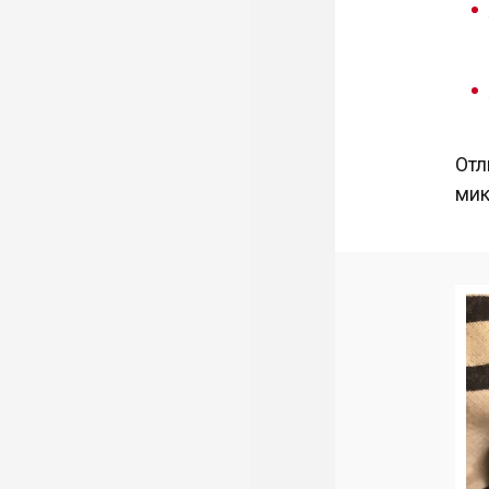
Отл
мик