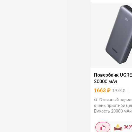
Повербанк UGR
20000 мАч
1663
₽
1978
₽
Отличный вариа
очень приятной це
Ёмкость 20000 мАч
быстрая зарядка 30
Довольно компакт
369
заряжает быстро, 