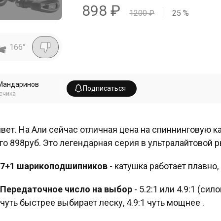
898
₽
1200
₽
25
%
166
°
Мандаринов
Подписаться
счика
вет. На Али сейчас отличная цена на спиннинговую к
го 898руб. Это легендарная серия в ультралайтовой 
7+1 шарикоподшипников
- катушка работает плавно,
Передаточное число на выбор
- 5.2:1 или 4.9:1 (сил
чуть быстрее выбирает леску, 4.9:1 чуть мощнее .