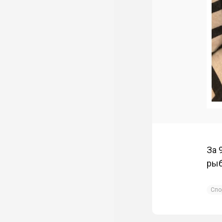
За 
рыб
Спо