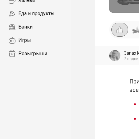
Халява
Еда и продукты
Банки
Игры
Запах 
Розыгрыши
2
подпи
При
все