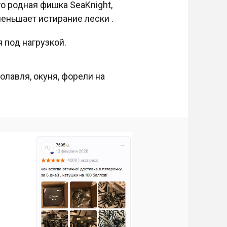
то родная фишка SeaKnight,
еньшает истирание лески .
я под нагрузкой.
олавля, окуня, форели на