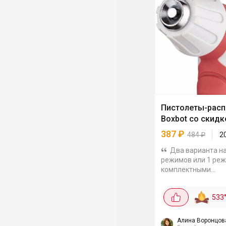
Пистолеты-расп
Boxbot со скидк
387
₽
484
₽
2
Два варианта на
режимов или 1 реж
комплектными
коннекторами. Цен
промокодом FACTO
533
режимов с коннект
387₽ Поворотная насадка
даёт 8...
Алина Воронцов