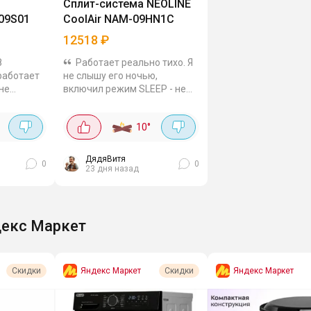
Сплит-система NEOLINE
09S01
CoolAir NAM-09HN1C
12518
₽
8
Работает реально тихо. Я
работает
не слышу его ночью,
 не
включил режим SLEEP - не
т есть
мешает, температура
к что для
комфортная. Турбо-режим -
10
°
то. Класс
огонь! Пришел с работы, а в
..
квартире духота. Нажал...
ДядяВитя
0
0
23 дня назад
екс Маркет
Яндекс Маркет
Яндекс Маркет
Скидки
Скидки