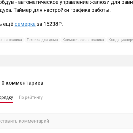
обдув - автоматическое управление жалюзи для рав
духа. Таймер для настройки графика работы.
ь ещё
семерка
за 15238₽.
овая техника
Техника для дома
Климатическая техника
Кондиционеры
0
комментариев
орядку
По рейтингу