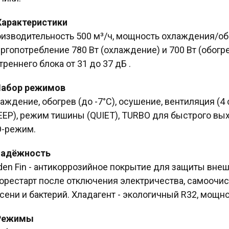
 Характеристики
изводительность 500 м³/ч, мощность охлаждения/обо
ргопотребление 780 Вт (охлаждение) и 700 Вт (обогре
треннего блока от 31 до 37 дБ .
Набор режимов
аждение, обогрев (до -7°C), осушение, вентиляция (4
EEP), режим тишины (QUIET), TURBO для быстрого вых
-режим.
 Надёжность
den Fin - антикоррозийное покрытие для защиты внеш
орестарт после отключения электричества, самоочис
сени и бактерий. Хладагент - экологичный R32, мощно
 Режимы