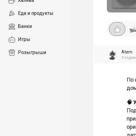
Халява
Еда и продукты
Банки
Игры
Atem
Розыгрыши
3
подпи
По 
дом
🧠 
Под
при
ори
дат