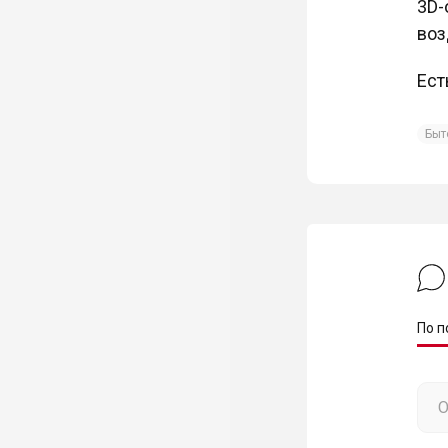
3D-
воз
Ест
Быт
По п