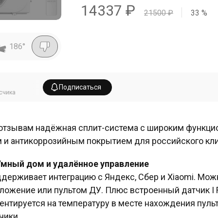
14337
₽
21500
₽
33
%
186
°
Подписаться
счика
отзывам надёжная сплит-система с широким функцио
 и антикоррозийным покрытием для российского кли
Умный дом и удалённое управление
держивает интеграцию с Яндекс, Сбер и Xiaomi. Мож
ложение или пультом ДУ. Плюс встроенный датчик I 
ентируется на температуру в месте нахождения пульт
чики.