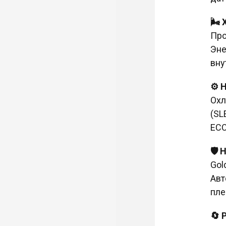
🌬️
Про
Эне
вну
⚙️ 
Охл
(SL
ECO
🛡️
Gol
Авт
пле
🔄