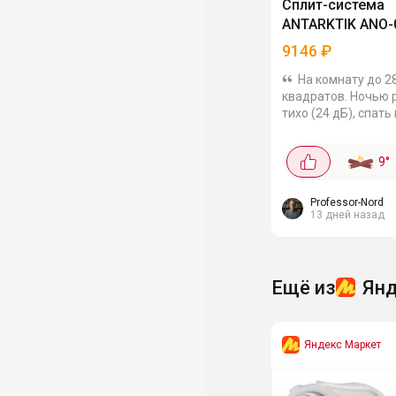
Сплит-система
ANTARKTIK ANO-
9146
₽
На комнату до 2
квадратов. Ночью 
тихо (24 дБ), спать
мешает вообще. Ту
режим обогрева, та
9
°
межсезонья самое 
энергопотребления.
Professor-Nord
13 дней назад
Ещё из
Янд
Яндекс Маркет