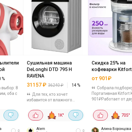
ылители
Сушильная машина
Скидка 25% на
ой
DeLonghi DTD 795 H
кофеварки Kitfort
RAVENA
от 901₽
0
%
31157
₽
36240
₽
14
%
 выбор: 8
Собрала подборк
им, оба с
Портативная Kitfort 
Для тех, кто хочет
901₽Работает от дв
избавится от влажного
а 387₽ с
батареек AAA, так ч
белья, развешанного по всей
RY20. 8
можно сварить даже
квартире это идеальная
°
1K
°
705
°
ором –
где нет розетки – на
штучка да ещё и с тепловым
рыбалке или в поход
насосом. 🌡️ Тепловой насос -
Объём...
бережная сушка...
а
Atem
Алина Воронцова
0
0