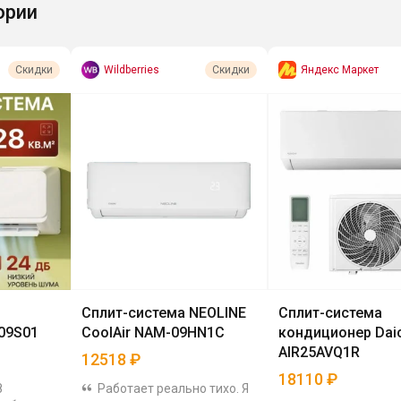
ории
Wildberries
Яндекс Маркет
Скидки
Скидки
Сплит-система NEOLINE
Сплит-система
09S01
CoolAir NAM-09HN1C
кондиционер Daic
AIR25AVQ1R
12518
₽
18110
₽
8
Работает реально тихо. Я