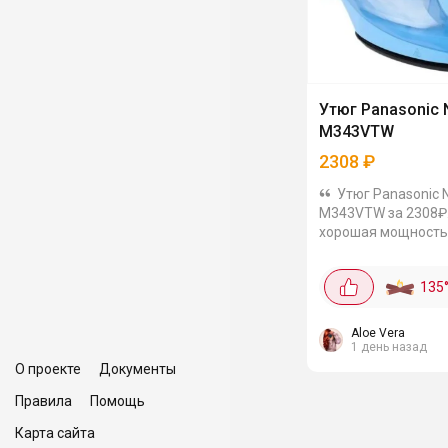
Утюг Panasonic N
M343VTW
2308
₽
Утюг Panasonic N
M343VTW за 2308₽. У нег
хорошая мощность 
керамическая под
паровой удар 135 г
135
вертикальное отпа
вдруг кому принци
эта...
Aloe Vera
1 день назад
О проекте
Документы
Правила
Помощь
Карта сайта