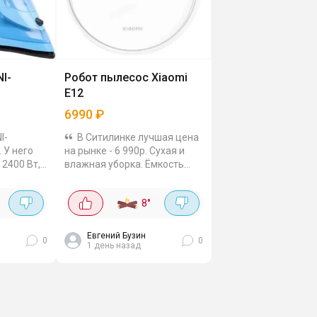
I-
Робот пылесос Xiaomi
E12
6990
₽
I-
В Ситилинке лучшая цена
о
на рынке - 6 990р. Сухая и
2400 Вт,
влажная уборка. Ёмкость
ошва,
аккумулятора 2600 мАч, и
/мин. Есть
этого хватает на почти 2
°
8
°
ривание,
часа работы. Пылесборник
пиальна
небольшой, 0.4 литра,...
Евгений Бузин
0
0
1 день назад