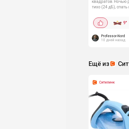
квадратов. Ночью 
тихо (24 дБ), спать
мешает вообще. Ту
режим обогрева, та
9
°
межсезонья самое 
энергопотребления.
Professor-Nord
10 дней назад
Ещё из
Сит
Ситилинк