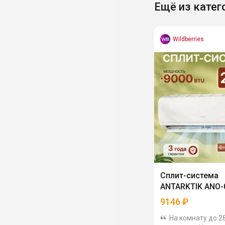
Ещё из катег
Wildberries
Сплит-система
ANTARKTIK ANO-
9146
₽
На комнату до 2