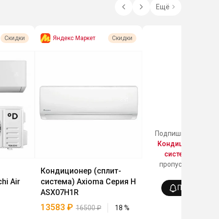
Ещё
Яндекс Маркет
Скидки
Скидки
Подпишись на кате
Кондиционеры (с
системы)
, чтобы
пропускать все ск
Кондиционер (сплит-
раздела!
hi Air
система) Axioma Серия H
Подписатьс
ASX07H1R
13583
₽
16500
₽
18
%