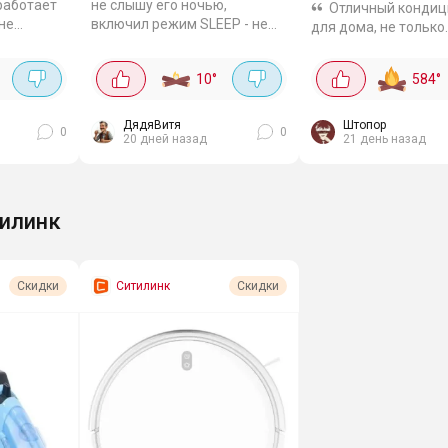
работает
не слышу его ночью,
Отличный кондиц
 не
включил режим SLEEP - не
для дома, не только
т есть
мешает, температура
охлаждает, но и оч
к что для
комфортная. Турбо-режим -
воздух. Сплит-систе
10
°
584
°
то. Класс
огонь! Пришел с работы, а в
лампой, мощность 9
..
квартире духота. Нажал...
класс энергопотреб
Обслуживаемая площ
ДядяВитя
Штопор
0
0
20 дней назад
21 день назад
илинк
Ситилинк
Скидки
Скидки