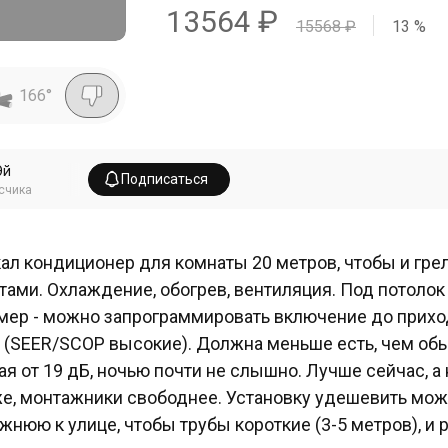
13564
₽
15568
₽
13
%
166
°
Эй
Подписаться
счика
ал кондиционер для комнаты 20 метров, чтобы и грел
тами. Охлаждение, обогрев, вентиляция. Под потолок
мер - можно запрограммировать включение до прихо
 (SEER/SCOP высокие). Должна меньше есть, чем о
ая от 19 дБ, ночью почти не слышно. Лучше сейчас, а
е, монтажники свободнее. Установку удешевить можно
жнюю к улице, чтобы трубы короткие (3-5 метров), и