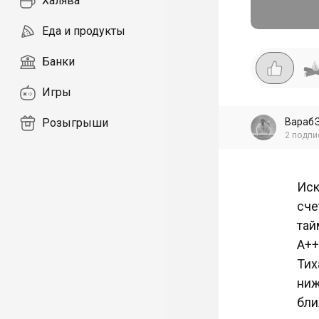
Халява
Еда и продукты
Банки
Игры
Вараб
Розыгрыши
2
подпи
Иск
сче
тай
A++
Тих
ниж
бли