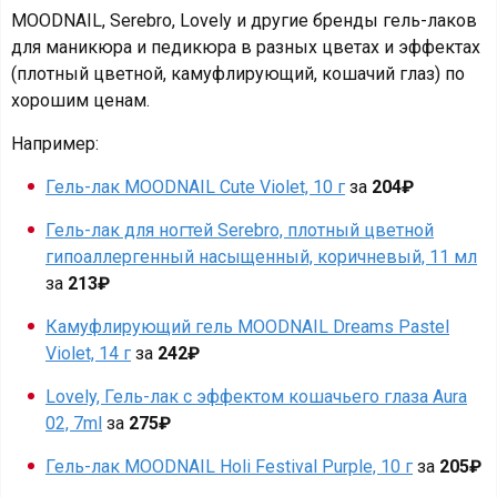
MOODNAIL, Serebro, Lovely и другие бренды гель-лаков
для маникюра и педикюра в разных цветах и эффектах
(плотный цветной, камуфлирующий, кошачий глаз) по
хорошим ценам.
Например:
Гель-лак MOODNAIL Сute Violet, 10 г
за
204₽
Гель-лак для ногтей Serebro, плотный цветной
гипоаллергенный насыщенный, коричневый, 11 мл
за
213₽
Камуфлирующий гель MOODNAIL Dreams Pastel
Violet, 14 г
за
242₽
Lovely, Гель-лак с эффектом кошачьего глаза Aura
02, 7ml
за
275₽
Гель-лак MOODNAIL Holi Festival Purple, 10 г
за
205₽