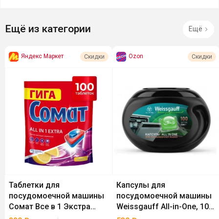
Ещё из категории
Ещё
Яндекс Маркет
Ozon
Скидки
Скидки
Таблетки для
Капсулы для
посудомоечной машины
посудомоечной машины
Сомат Все в 1 Экстра
Weissgauff All-in-One, 100
Лимон, 100 шт
шт