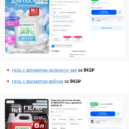
гель c ароматом зеленого чая
за
842₽
гель с ароматом арбуза
за
842₽