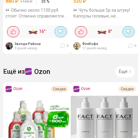
880
₽
530
₽
1100
₽
20
%
Обычно около 1100 руб
Чуть больше 5р за штуку!
стоят. Отлично справляются с
Капсулы гелевые, не
жиром и "присохшей" едой,
царапают тарелки и даже
посуда без налета и разводов.
любимые кружки с принтами
16
°
8
°
Мне нравится, что они не
отмывают бережно. Посуда
просто моют, а ещё и за
без налета, всё прям
Звезда-Района
ФеяКофе
самой...
кристально чисто Их...
0
0
9 дней назад
17 дней назад
Ozon
Ещё из
Ещё
Ozon
Ozon
Скидки
Скидки