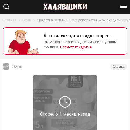
Найти
Главная
Ozon
Средства SYNERGETIC с дополнительной скидкой 20% 
К сожалению, эта скидка сгорела
Вы можете перейти к другим действующим
скидкам.
Посмотреть другие
Ozon
Скидки
Сгорело
1 месяц назад