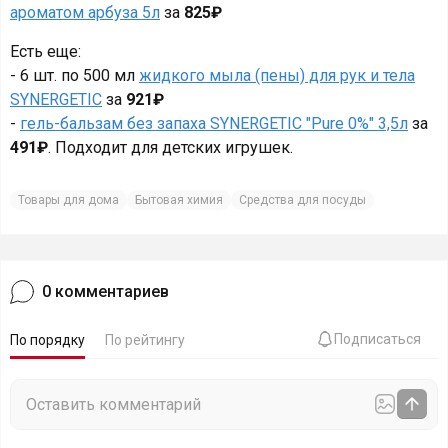
ароматом арбуза 5л
за
825₽
Есть еще:
- 6 шт. по 500 мл
жидкого мыла (пены) для рук и тела
SYNERGETIC
за
921₽
-
гель-бальзам без запаха SYNERGETIC "Pure 0%" 3,5л
за
491₽
. Подходит для детских игрушек.
Товары для дома
Бытовая химия
Средства для посуды
0
комментариев
Подписаться
По порядку
По рейтингу