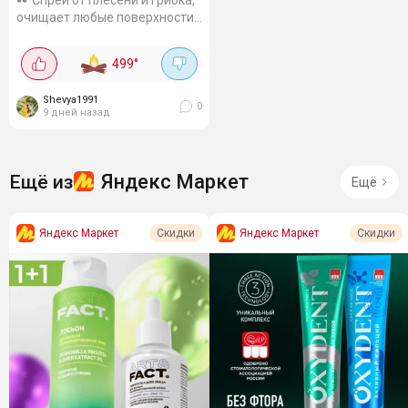
Спрей от плесени и грибка,
очищает любые поверхности,
сантехнику, убирает запахи,
удаляет бактерии.
499
°
Использовала в ванной
против плесени.
Shevya1991
0
9 дней назад
Яндекс Маркет
Ещё из
Ещё
Яндекс Маркет
Яндекс Маркет
Скидки
Скидки