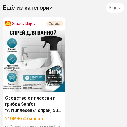
Ещё из категории
Ещё
Яндекс Маркет
Скидки
Средство от плесени и
грибка Sanfor
"Антиплесень" спрей, 500
мл
210₽ + 60 баллов