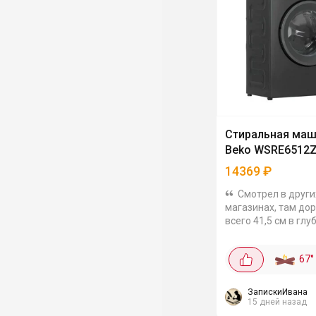
Стиральная ма
Beko WSRE6512
14369
₽
Смотрел в други
магазинах, там до
всего 41,5 см в глу
при этом загрузка н
Есть SteamCure (о
67
°
паром) Класс
энергопотребления
Шумит терпимо...
ЗапискиИвана
15 дней назад