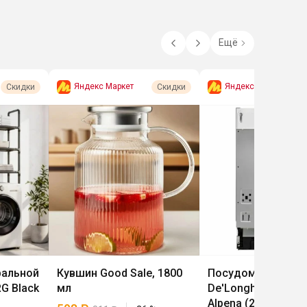
Ещё
Яндекс Маркет
Яндекс Маркет
Скидки
Скидки
ральной
Кувшин Good Sale, 1800
Посудомоечная м
G Black
мл
De'Longhi DDW 06
Alpena (2026)