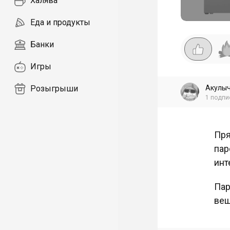
Халява
Еда и продукты
Банки
Игры
Акулы
Розыгрыши
1
подпи
Пря
пар
инт
Пар
вещ