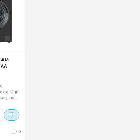
шина
ZAA
х
роже. Она
бину, но
а 6 кг.
бработка
 А.
0