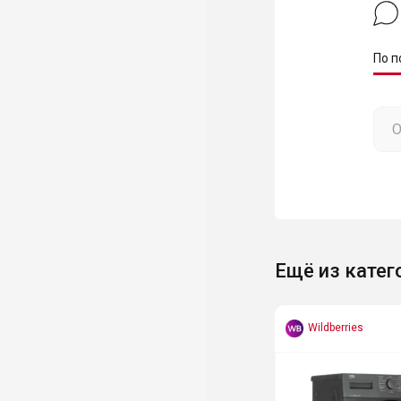
По п
Ещё из катег
Wildberries