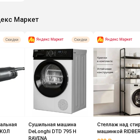
екс Маркет
Яндекс Маркет
Яндекс Маркет
Скидки
Скидки
альная
Сушильная машина
Стеллаж над сти
СКОЛ
DeLonghi DTD 795 H
машинкой RIDBER
RAVENA