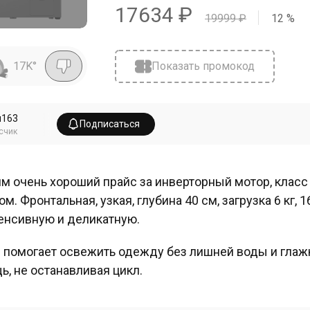
17634
₽
19999
₽
12
%
17K
°
Показать промокод
ч163
Подписаться
счик
м очень хороший прайс за инверторный мотор, класс
ом. Фронтальная, узкая, глубина 40 см, загрузка 6 кг,
енсивную и деликатную.
 помогает освежить одежду без лишней воды и глаж
ь, не останавливая цикл.