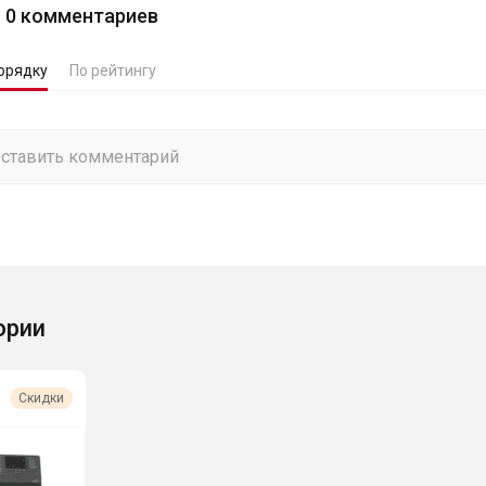
0
комментариев
орядку
По рейтингу
ории
Скидки