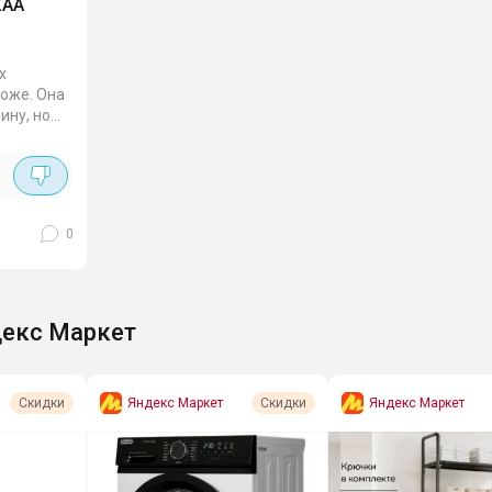
ZAA
х
роже. Она
бину, но
а 6 кг.
бработка
 А.
0
екс Маркет
Яндекс Маркет
Яндекс Маркет
Скидки
Скидки