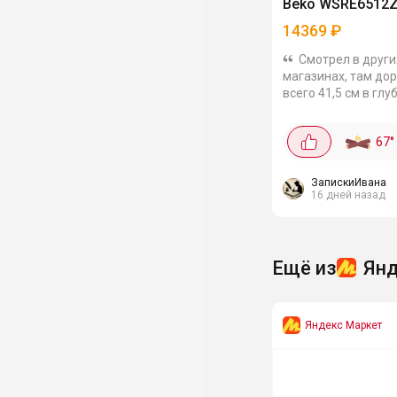
Beko WSRE6512
14369
₽
Смотрел в други
магазинах, там до
всего 41,5 см в глу
при этом загрузка н
Есть SteamCure (о
67
°
паром) Класс
энергопотребления
Шумит терпимо...
ЗапискиИвана
16 дней назад
Ещё из
Янд
Яндекс Маркет