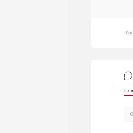
Быт
По п