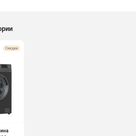
ории
Скидки
шина