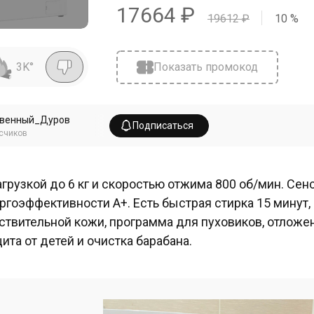
17664
₽
19612
₽
10
%
3K
°
Показать промокод
твенный_Дуров
Подписаться
счиков
агрузкой до 6 кг и скоростью отжима 800 об/мин. Сен
ргоэффективности A+. Есть быстрая стирка 15 минут
ствительной кожи, программа для пуховиков, отложен
ита от детей и очистка барабана.