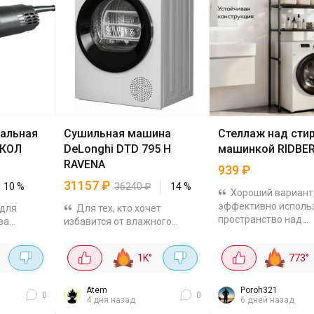
альная
Сушильная машина
Стеллаж над сти
СКОЛ
DeLonghi DTD 795 H
машинкой RIDBER
RAVENA
939
₽
31157
₽
10
%
36240
₽
14
%
Хороший вариант
эффективно исполь
 для
Для тех, кто хочет
пространство над
за
избавится от влажного
стиральной машинко
о техники
белья, развешанного по всей
вместительные полк
ь
квартире это идеальная
°
1K
°
773
°
каркас выполнен из
 Что тут
штучка да ещё и с тепловым
металлических труб 
0 Вт -
насосом. 🌡️ Тепловой насос -
Для...
ла и
бережная сушка...
Atem
Poroh321
0
0
4 дня назад
6 дней назад