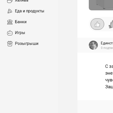
Халява
Еда и продукты
Банки
Игры
Единс
Розыгрыши
0
подпи
С з
эне
чув
Защ