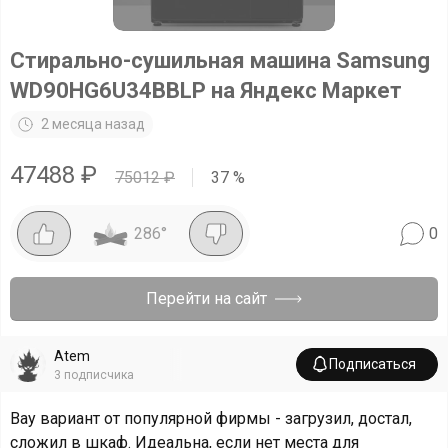
Стирально-сушильная машина Samsung
WD90HG6U34BBLP на Яндекс Маркет
2 месяца назад
47488
₽
75012
₽
37
%
286
°
0
Перейти на сайт
Atem
Подписаться
3
подписчика
Вау вариант от популярной фирмы - загрузил, достал,
сложил в шкаф. Идеальна, если нет места для