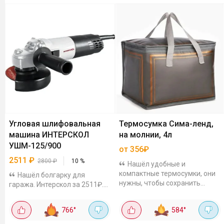
Угловая шлифовальная
Термосумка Сима-ленд,
машина ИНТЕРСКОЛ
на молнии, 4л
УШМ-125/900
от 356₽
2511
₽
2800
₽
10
%
Нашёл удобные и
компактные термосумки, они
Нашёл болгарку для
нужны, чтобы сохранить
гаража. Интерскол за 2511₽.У
температуру продуктов (тепло
меня много техники этого
или холод). Идеальны для
бренда, очень нравится
766
°
584
°
пикников, поездок и
качество! Что тут пишут:
повседневного...
Мощность 900 Вт - хватит и