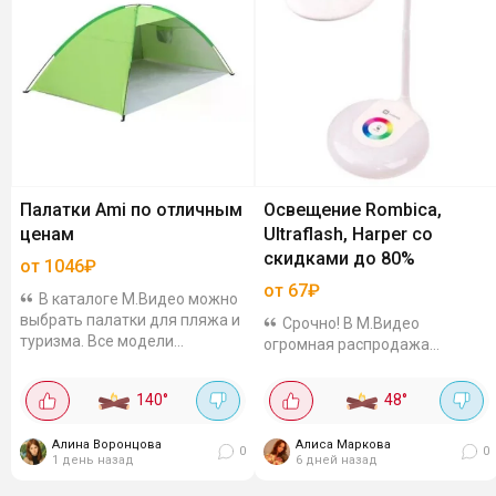
Палатки Ami по отличным
Освещение Rombica,
ценам
Ultraflash, Harper со
скидками до 80%
от 1046₽
от 67₽
В каталоге М.Видео можно
выбрать палатки для пляжа и
Срочно! В М.Видео
туризма. Все модели
огромная распродажа
двухместные, с каркасом и
товаров для освещения со
защитой от солнца и осадков.
скидками до 80%. Заходи в
140
°
48
°
Цены указаны с учётом
каталог - там много
списания...
интересных вариантов. Мы
Алина Воронцова
Алиса Маркова
собрали подборку
0
0
1 день назад
6 дней назад
светильников...