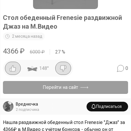
Стол обеденный Frenesie раздвижной
Джаз на М.Видео
2 месяца назад
4366
₽
6000
₽
27
%
148
°
0
Перейти на сайт
Вреднючка
Подписаться
2
подписчика
Нашла раздвижной обеденный стол Frenesie "Джаз" за
4366₽ в М.Видео с учётом бонусов - обычно он от