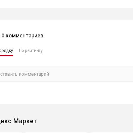
0
комментариев
орядку
По рейтингу
екс Маркет