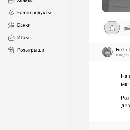
Халява
Еда и продукты
Банки
Игры
FoxTrot
Розыгрыши
0
подпи
Наш
маг
Раз
дер