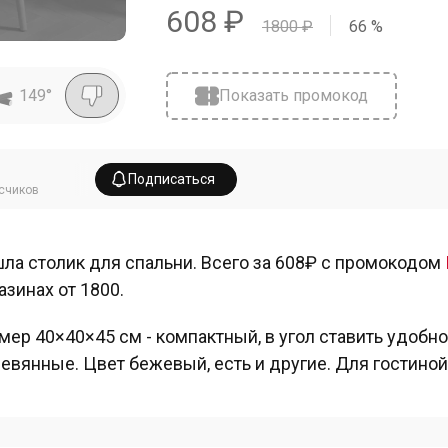
608
₽
1800
₽
66
%
149
°
Показать промокод
Подписаться
счиков
ла столик для спальни. Всего за 608₽ с промокодом
азинах от 1800.
мер 40×40×45 см - компактный, в угол ставить удобн
евянные. Цвет бежевый, есть и другие. Для гостиной,