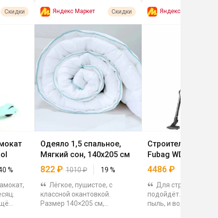
Яндекс Маркет
Яндекс Маркет
Скидки
Скидки
мокат
Одеяло 1,5 спальное,
Строительный пы
ol
Мягкий сон, 140х205 см
Fubag WD 5SP
822
₽
4486
₽
40
%
1010
₽
19
%
амокат,
Лёгкое, пушистое, с
Для стройки и убо
есяц.
классной окантовкой.
подойдёт. Может соб
ещё
Размер 140×205 см,
пыль, и воду, работат
а крутой
наполнитель 150 г/м², почти
выдувание, подключа