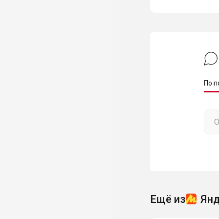
По п
Ещё из
Янд