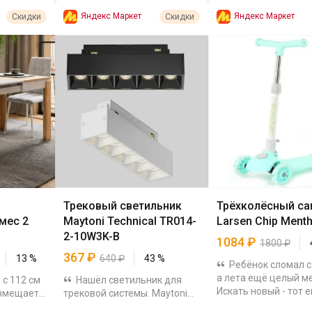
Яндекс Маркет
Яндекс Маркет
Скидки
Скидки
й
Трековый светильник
Трёхколёсный са
мес 2
Maytoni Technical TR014-
Larsen Chip Menth
2-10W3K-B
1084
₽
1800
₽
367
₽
13
%
640
₽
43
%
Ребёнок сломал с
а лета ещё целый м
 с 112 см
Нашёл светильник для
Искать новый - тот 
 вмещает
трековой системы. Maytoni
квест. Наткнулась н
олешница и
Technical TR014-2-10W3K-B