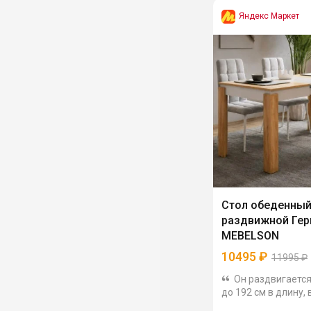
Яндекс Маркет
Стол обеденны
раздвижной Гер
MEBELSON
10495
₽
11995
₽
Он раздвигается
до 192 см в длину,
до 12 человек. Ст