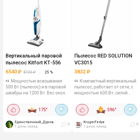
Вертикальный паровой
Пылесос RED SOLUTION
пылесос Kitfort КТ-556
VC3015
6540
₽
3832
₽
8720
₽
25
%
Мощностью всасывания
Компактный вертикальный
500 Вт (пылесос) и в паровой
пылесос, работает от сети, с
швабры на 1200 Вт. Вес около
мощностью 600 Вт, силой
6 кг. Съёмный контейнер для
всасывания 18 кПа. Имеет 4
мусора объёмом 1.25 л, в
ступенчатую систему
175
°
596
°
комплекте тряпка и рамка для
фильтрации с HEPA
мытья пола.
фильтром, контейнер для...
Единственный_Дуров
KrugerFedya
0
0
1 день назад
1 день назад