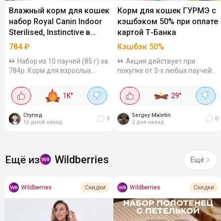
Влажный корм для кошек
Корм для кошек ГУРМЭ с
набор Royal Canin Indoor
кэшбэком 50% при оплате
Sterilised, Instinctive в
картой Т-Банка
соусе 10 шт по 85 г
784
₽
Кэшбэк 50%
Набор из 10 паучей (85 г) за
Акция действует при
784р. Корм для взрослых
покупке от 3-х любых паучей
кастрированных и
для кошек во всех офлайн и
стерилизованных кошек
онлайн магазинах, кроме
1K
°
29
°
живущих в помещении.
Wildberries. Максимум вернут
Хорошо усваивается,
300 бонусов. До 27 сентября.
Ступед
Sergey Maletin
содержит всё необходимое
0
0
16 дней назад
2 дня назад
для...
Wildberries
Ещё из
Ещё
Wildberries
Wildberries
Скидки
Скидки