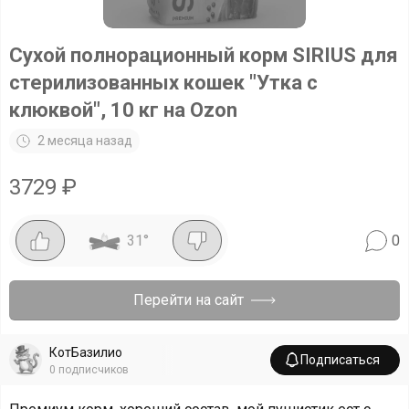
Сухой полнорационный корм SIRIUS для
стерилизованных кошек "Утка с
клюквой", 10 кг на Ozon
2 месяца назад
3729
₽
31
°
0
Перейти на сайт
КотБазилио
Подписаться
0
подписчиков