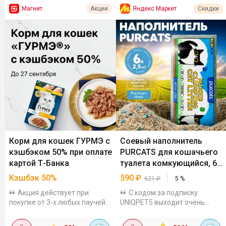
Магнит
Яндекс Маркет
Акции
Скидки
Корм для кошек ГУРМЭ с
Соевый наполнитель
кэшбэком 50% при оплате
PURCATS для кошачьего
картой Т-Банка
туалета комкующийся, 6
л
Кэшбэк 50%
590
₽
621
₽
5
%
Акция действует при
С кодом за подписку
покупке от 3-х любых паучей
UNIQPET5 выходит очень
для кошек во всех офлайн и
выгодно, на других
онлайн магазинах, кроме
площадках от тысячи стоит к