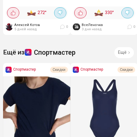
через комбо-корзину.
легко - не прихотливая. Ручки
удобные, носить можно и на
272
°
330
°
плече, и в...
Алексей Котов
ВсеЛеночка
0
0
5 дней назад
3 дня назад
Спортмастер
Ещё из
Ещё
Спортмастер
Спортмастер
Скидки
Скидки