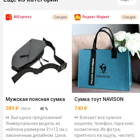
AliExpress
Яндекс Маркет
Скидки
Скидки
Мужская поясная сумка
Сумка тоут NAVISON
389
₽
740
₽
750
₽
48
%
Выгодное предложение!
Влезает всё нужное:
Универсальная модель из
кошелёк, телефон, пара книг,
нейлона размером 31×12 см с
косметичка. Из фетра,
лаконичным дизайном. Цена
приятного на ощупь, чистится