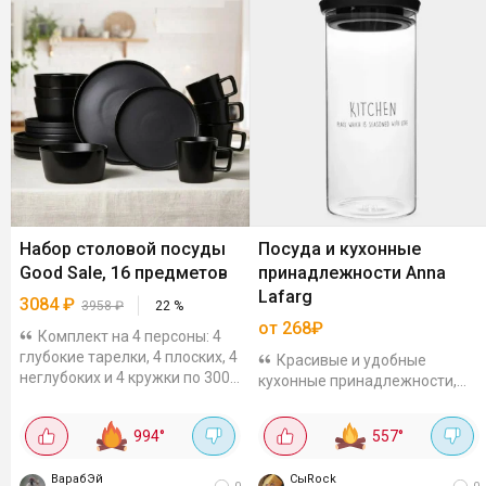
Набор столовой посуды
Посуда и кухонные
Good Sale, 16 предметов
принадлежности Anna
Lafarg
3084
₽
3958
₽
22
%
от 268₽
Комплект на 4 персоны: 4
глубокие тарелки, 4 плоских, 4
Красивые и удобные
неглубоких и 4 кружки по 300
кухонные принадлежности,
мл. Вместительные салатники
посуда бренда Anna Lafarg по
универсального размера
сниженным ценам с
994
°
557
°
тоже входят в набор.
дополнительной скидкой по
Керамика с...
коду. Так банки для сыпучих
ВарабЭй
СыRock
продуктов 1,1 л, стекло...