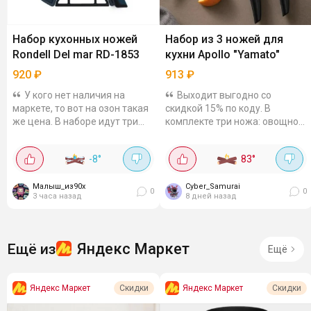
Набор кухонных ножей
Набор из 3 ножей для
Rondell Del mar RD-1853
кухни Apollo "Yamato"
920
₽
913
₽
У кого нет наличия на
Выходит выгодно со
маркете, то вот на озон такая
скидкой 15% по коду. В
же цена. В наборе идут три
комплекте три ножа: овощной
самых нужных ножа
(9,5 см), универсальный (12
(поварской, универсальный,
см) и кухонный (14,5 см).
-8
°
83
°
нож для овощей) + классная
Лезвия из керамики - не
разделочная...
ржавеют, не вступают в...
Малыш_из90х
Cyber_Samurai
0
0
3 часа назад
8 дней назад
Яндекс Маркет
Ещё из
Ещё
Яндекс Маркет
Яндекс Маркет
Скидки
Скидки