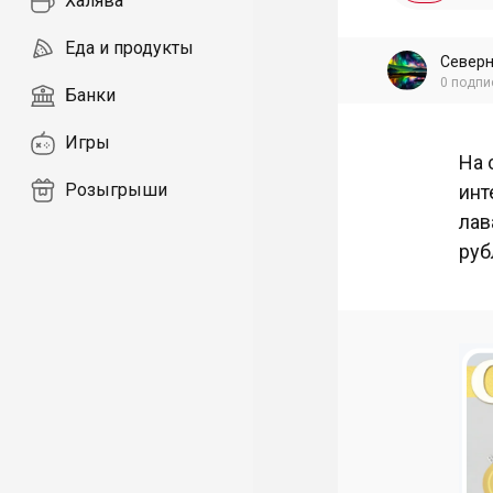
Халява
Еда и продукты
Север
0
подпи
Банки
Игры
На 
Розыгрыши
инт
лав
руб