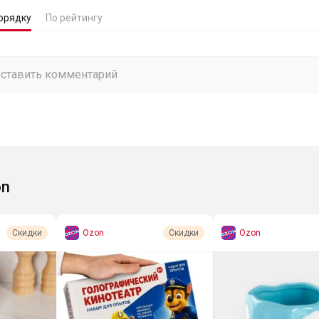
орядку
По рейтингу
on
Ozon
Ozon
Скидки
Скидки