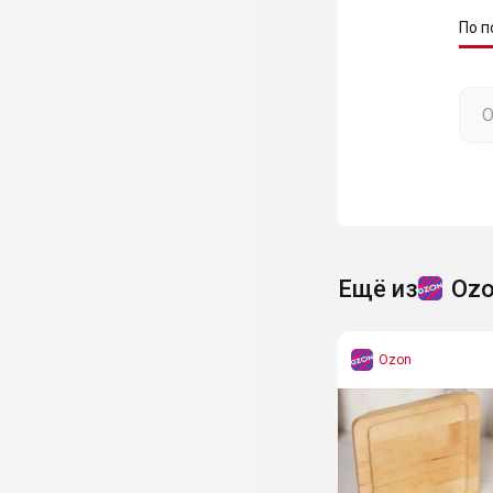
По п
Ещё из
Oz
Ozon