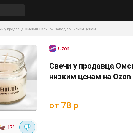
чи у продавца Омский Свечной Завод по низким ценам
Ozon
Свечи у продавца Омс
низким ценам на Ozon
от 78 р
17
°