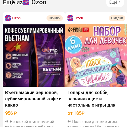
Ozon
Ещё из
Ещё
Ozon
Ozon
Скидки
Скидки
Въетнамский зерновой,
Товары для хобби,
сублимированный кофе и
развивающие и
какао
настольные игры для
детей
956
₽
от 185₽
Неплохой въетнамский
Полезные детские игры,