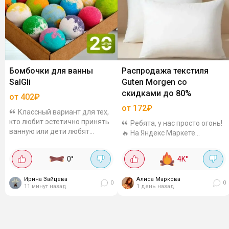
Бомбочки для ванны
Распродажа текстиля
SalGli
Guten Morgen со
скидками до 80%
от 402₽
от 172₽
Классный вариант для тех,
кто любит эстетично принять
Ребята, у нас просто огонь!
ванную или дети любят
🔥 На Яндекс Маркете
побаловаться. Лови четыре
стартовала распродажа
варианта для себя или в
текстиля Guten Morgen.
0
°
4K
°
подарок. Набор 20 бомбочек
Одеяла, полотенца, подушки-
за 769₽, с...
всё с огромными скидками. Я
Ирина Зайцева
Алиса Маркова
уже заказала себе...
0
0
11 минут назад
1 день назад