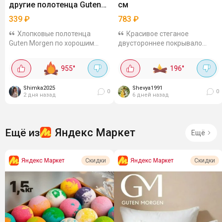
другие полотенца Guten
см
Morgen
339
₽
783
₽
Хлопковые полотенца
Красивое стеганое
Guten Morgen по хорошим
двустороннее покрывало
ценам. На выбор есть
размером 150×200 см из
варианты разных размеров и
высококачественной
955
°
196
°
расцветок. Так полотенце
микрофибры с плотностью 80
Батерфляй ваниль 50х90 см
г/кв.м., добавляет уюта в
Shimka2025
Shevya1991
можно взять за 339₽....
комнату. Подойдёт для...
0
0
2 дня назад
6 дней назад
Яндекс Маркет
Ещё из
Ещё
Яндекс Маркет
Яндекс Маркет
Скидки
Скидки