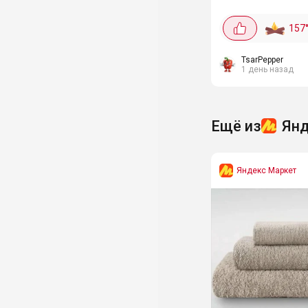
Сбера с голосовым
управлением. Вст
157
динамики 2×10 Вт с
Digital Plus, 3 порта
два USB и Bluetooth
TsarPepper
1 день назад
Ещё из
Янд
Яндекс Маркет