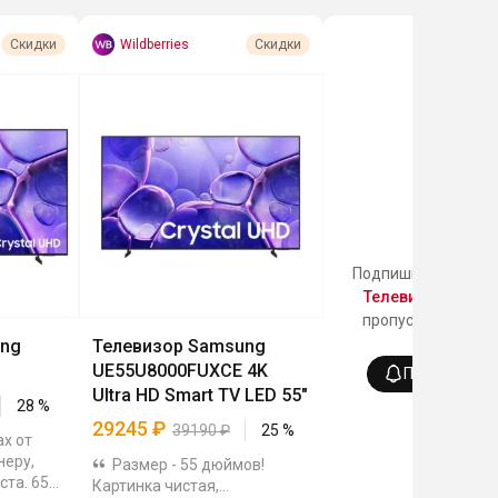
Wildberries
Скидки
Скидки
Подпишись на кате
Телевизоры
, что
пропускать все ск
раздела!
ung
Телевизор Samsung
UE55U8000FUXCE 4K
Подписатьс
Ultra HD Smart TV LED 55"
28
%
29245
₽
39190
₽
25
%
ах от
неру,
Размер - 55 дюймов!
ста. 65
Картинка чистая,