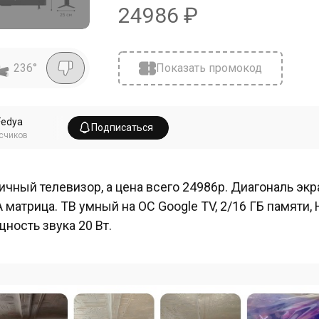
24986
₽
236
°
Показать промокод
Fedya
Подписаться
счиков
ичный телевизор, а цена всего 24986р. Диагональ эк
A матрица. ТВ умный на ОС Google TV, 2/16 ГБ памяти, HD
ность звука 20 Вт.