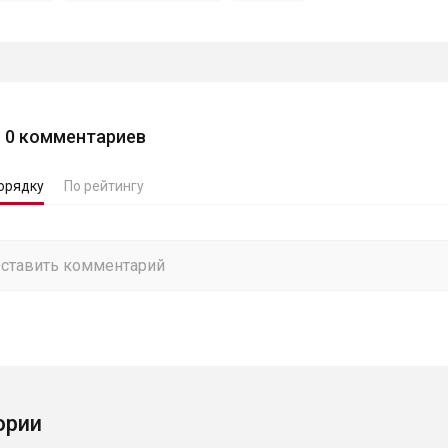
0
комментариев
орядку
По рейтингу
ории