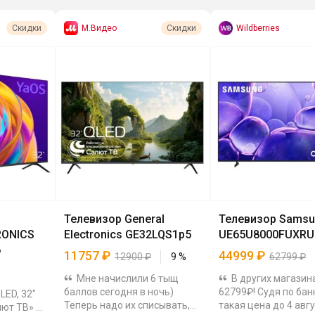
М.Видео
Wildberries
Скидки
Скидки
Телевизор General
Телевизор Sams
RONICS
Electronics GE32LQS1p5
UE65U8000FUXRU
6
11757
₽
44999
₽
12900
₽
9
%
62799
₽
Мне начислили 6 тыщ
В других магазин
баллов сегодня в ночь)
62799₽! Судя по бан
LED, 32"
Теперь надо их списывать,
такая цена до 4 авгу
лют ТВ» от