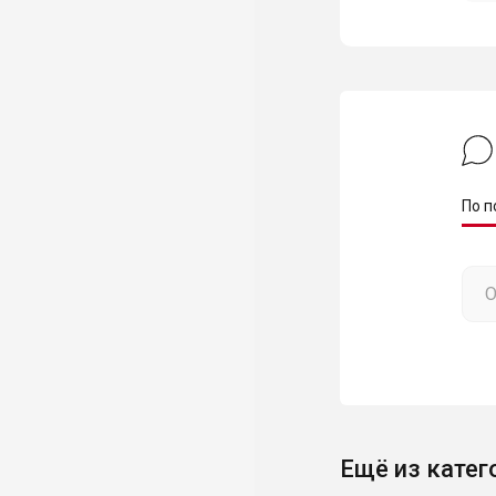
По п
Ещё из катег