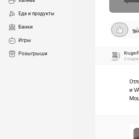
Халява
Еда и продукты
Банки
Игры
Kruger
Розыгрыши
0
подпи
Отл
и V
Мощ