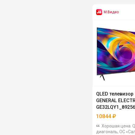
М.Видео
QLED телевизор
GENERAL ELECT
GE32LQY1_8925
10844
₽
Хорошая цена. Q
диагональ, ОС «Са