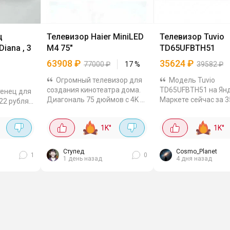
ц
Телевизор Haier MiniLED
Телевизор Tuvio
iana , 3
M4 75"
TD65UFBTH51
63908
₽
35624
₽
77000
₽
17
%
39582
₽
Огромный телевизор для
Модель Tuvio
создания кинотеатра дома.
TD65UFBTH51 на Ян
тенец для
Диагональ 75 дюймов с 4K и
Маркете сейчас за 3
622 рубля.
разрешением 60 Гц.
если ввести промок
 хлопка,
Технология Mini LED,
FACTORY10 65 дюймо
 30×50,
1K
°
1K
°
поддержка HDR10, Dolby
VA-матрица. Контра
 плотность
Vision. Шустрый смарт-тв на
радует. Внутри - Goo
Google TV 14 с 2/32...
памяти 64 ГБ - можно
Ступед
Cosmo_Planet
1
0
1 день назад
4 дня назад