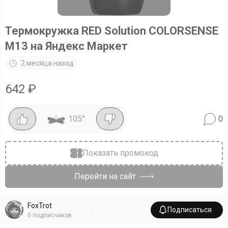
Термокружка RED Solution COLORSENSE
M13 на Яндекс Маркет
2 месяца назад
642
₽
105
°
0
Показать промокод
Перейти на сайт
FoxTrot
Подписаться
0
подписчиков