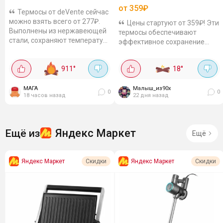
от 359₽
Термосы от deVente сейчас
можно взять всего от 277₽.
Цены стартуют от 359₽! Эти
Выполнены из нержавеющей
термосы обеспечивают
стали, сохраняют температуру
эффективное сохранение
напитков как холодными, так
тепла и холода. Например,
и горячими. Так бутылка-
модель на 0.5 л сохраняет
911
°
18
°
термос 350...
тепло напитков до 6 часов, а
холод до 12....
МАГА
Малыш_из90х
0
0
18 часов назад
22 дня назад
Яндекс Маркет
Ещё из
Ещё
Яндекс Маркет
Яндекс Маркет
Скидки
Скидки