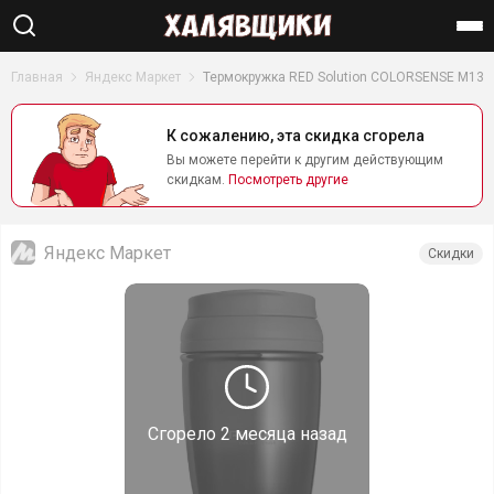
Найти
Главная
Яндекс Маркет
Термокружка RED Solution COLORSENSE M13
К сожалению, эта скидка сгорела
Вы можете перейти к другим действующим
скидкам.
Посмотреть другие
Яндекс Маркет
Скидки
Сгорело
2 месяца назад