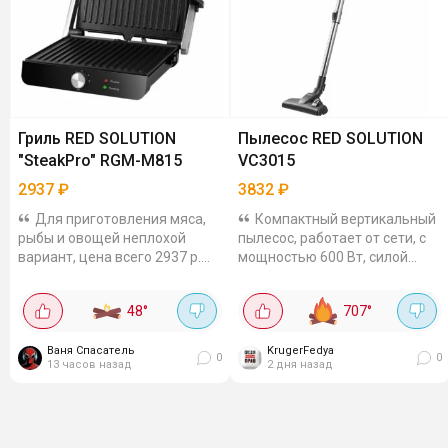
Гриль RED SOLUTION
Пылесос RED SOLUTION
"SteakPro" RGM-M815
VC3015
2937
₽
3832
₽
Для приготовления мяса,
Компактный вертикальный
рыбы и овощей неплохой
пылесос, работает от сети, с
вариант, цена всего 2937 р.
мощностью 600 Вт, силой
Гриль мощностью 2000 Вт с
всасывания 18 кПа. Имеет 4
регулируемой температурой
ступенчатую систему
48
°
707
°
до 230°C и антипригарным
фильтрации с HEPA
покрытием. 5...
фильтром, контейнер для...
Ваня Спасатель
KrugerFedya
0
0
13 часов назад
2 дня назад