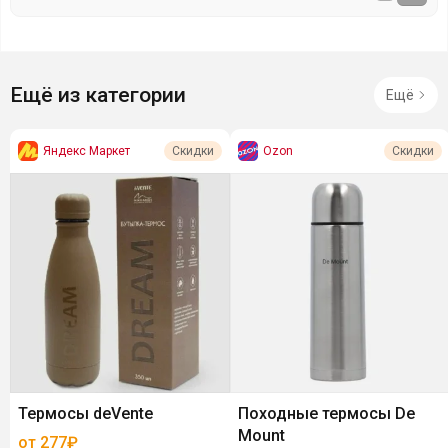
Ещё из категории
Ещё
Яндекс Маркет
Ozon
Скидки
Скидки
Термосы deVente
Походные термосы De
Mount
от 277₽