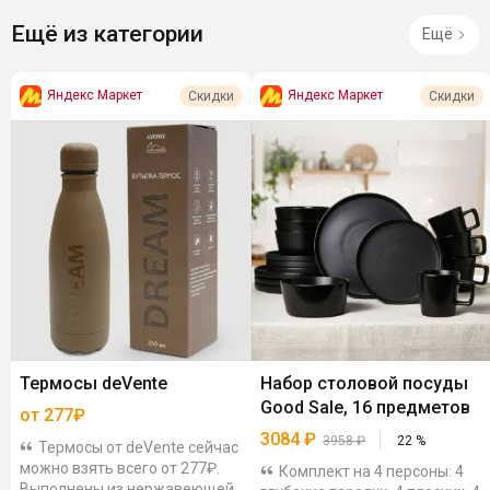
Ещё из категории
Ещё
Яндекс Маркет
Яндекс Маркет
Скидки
Скидки
Термосы deVente
Набор столовой посуды
Good Sale, 16 предметов
от 277₽
3084
₽
3958
₽
22
%
Термосы от deVente сейчас
можно взять всего от 277₽.
Комплект на 4 персоны: 4
Выполнены из нержавеющей