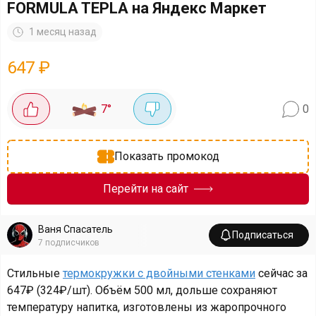
FORMULA TEPLA на Яндекс Маркет
1 месяц назад
647
₽
7
°
0
Показать промокод
Перейти на сайт
Ваня Спасатель
Подписаться
7
подписчиков
Стильные
термокружки с двойными стенками
сейчас за
647₽ (324₽/шт). Объём 500 мл, дольше сохраняют
температуру напитка, изготовлены из жаропрочного