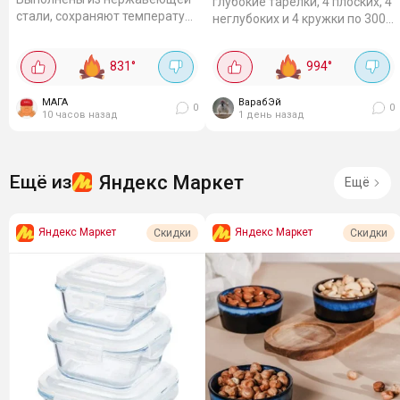
глубокие тарелки, 4 плоских, 4
стали, сохраняют температуру
неглубоких и 4 кружки по 300
напитков как холодными, так
мл. Вместительные салатники
и горячими. Так бутылка-
универсального размера
831
°
994
°
термос 350...
тоже входят в набор.
Керамика с...
МАГА
ВарабЭй
0
0
10 часов назад
1 день назад
Яндекс Маркет
Ещё из
Ещё
Яндекс Маркет
Яндекс Маркет
Скидки
Скидки