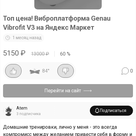
Топ цена! Виброплатформа Genau
Vibrofit V3 на Яндекс Маркет
1 месяц назад
5150
₽
13000
₽
60
%
84
°
0
Перейти на сайт
Atem
Подписаться
3
подписчика
Домашние тренировки, лично у меня - это всегда
компромисс между желанием привести себя в форму и