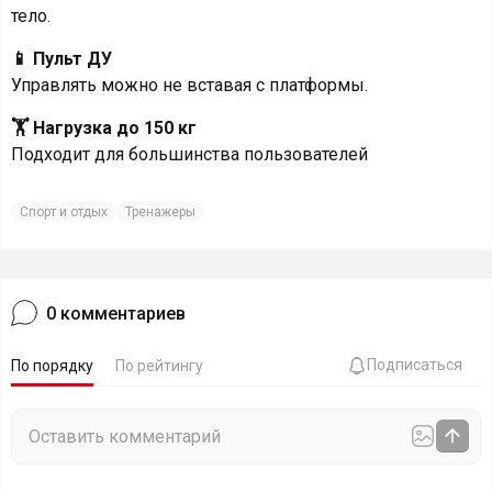
тело.
📱 Пульт ДУ
Управлять можно не вставая с платформы.
🏋️ Нагрузка до 150 кг
Подходит для большинства пользователей
Спорт и отдых
Тренажеры
0
комментариев
Подписаться
По порядку
По рейтингу