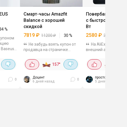
SEUS
Смарт-часы Amazfit
Повербанк Baseus
Balance с хорошей
с быстрой зарядк
скидкой
Вт
34
%
7819
₽
2580
₽
11200
₽
30
%
3600
₽
2
купоном
анцию
Не забудь взять купон от
На AliExpress можн
 Baseus!
продавца на страничке
внешний аккумулято
 экран в
товара перед переходом в
Baseus Blade по клас
HDMI. Для
корзину. Хорошее
цене - 2580 рублей с
157
°
549
°
ельный
предложение для модели с
продавца, а в других
продвинутым набором
он от 3600. У него н
функций. Экран здесь...
плоский корпус толщи
Доцент
просто Виталик
0
0
6 дней назад
5 дней назад