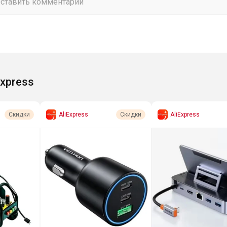
Express
AliExpress
AliExpress
Скидки
Скидки