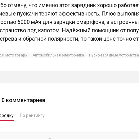
бо отмечу, что именно этот зарядник хорошо работае
иевые пускачи теряют эффективность. Плюс выполня
остью 6000 мАч для зарядки смартфона, а встроенн
странство под капотом. Надёжный помощник от попу
егрева и обратной полярности, по такой цене точно ст
о и мото товары
Автомобильная электроника
Пуско-зарядные устройства
0
комментариев
орядку
По рейтингу