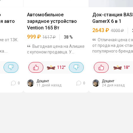
о
Автомобильное
Док-станция BA
я авто
зарядное устройство
GamerX 6 в 1
Vention 165 Вт
2643
₽
4000
₽
999
₽
1617
₽
38
%
е от 13К.
Отличная цена с 
от прода на док-ст
Выгодная цена на Алишке
ка.
популярного бренда
с купоном продавца. У
давление
Выводит картинку на
зарядки три порта: два Type-
 хорошую
4K при 60 Гц через 
C и один USB, так что
°
112
°
18
°
, а 15-
интернета есть отд
заряжать можно сразу три
т...
порт RJ45 с...
гаджета - например, ноутбук,
телефон и планшет...
Доцент
Доцент
0
0
11 дней назад
24 дня назад