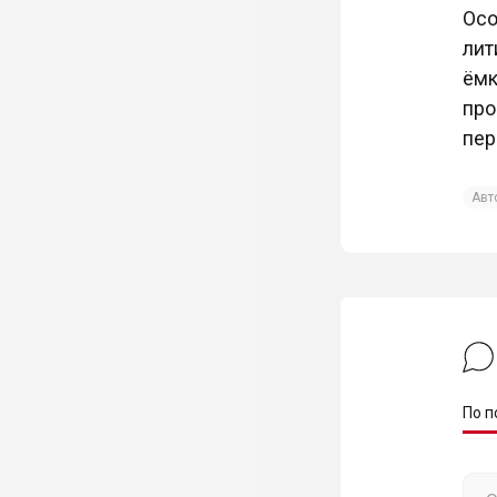
Осо
лит
ёмк
про
пер
Авт
По п