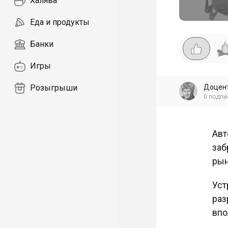
Халява
Еда и продукты
Банки
Игры
Доцен
Розыгрыши
0
подпи
Авт
заб
рын
Уст
раз
впо