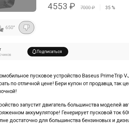
4553
₽
7000
₽
35
%
650
°
т
Подписаться
счиков
омобильное пусковое устройство Baseus PrimeTrip VJ
рать по отличной цене! Бери купон от продавца, так ц
очной!
ройство запустит двигатель большинства моделей ав
ряженном аккумуляторе! Генерирует пусковой ток 600
лне достаточно для большинства бензиновых и дизе