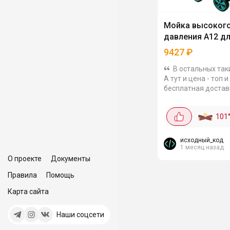
Мойка высоког
давления А12 дл
9427
₽
В остальных таки
А тут и цена - топ и
бесплатная достав
Мощность 2 кВт и 
200 бар обеспечат
101
производительность
метровый шланг дас
исходный_код
1 месяц назад
О проекте
Документы
Правила
Помощь
Карта сайта
Наши соцсети